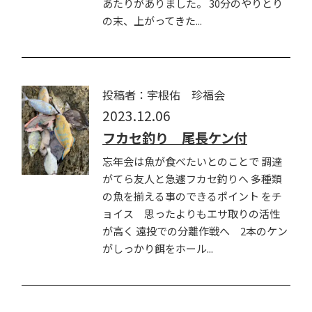
あたりがありました。 30分のやりとり
の末、上がってきた...
投稿者：宇根佑 珍福会
2023.12.06
フカセ釣り 尾長ケン付
忘年会は魚が食べたいとのことで 調達
がてら友人と急遽フカセ釣りへ 多種類
の魚を揃える事のできるポイント をチ
ョイス 思ったよりもエサ取りの活性
が高く 遠投での分離作戦へ 2本のケン
がしっかり餌をホール...