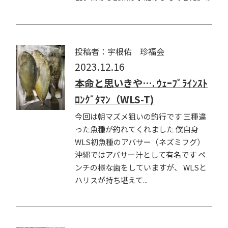
投稿者：宇根佑 珍福会
2023.12.16
本命と思いきや…. ｳｪｰﾌﾞﾗｲﾝｽﾄ
ﾛﾝｸﾞﾀﾏﾝ（WLS-T)
今回は朝マズメ狙いの釣行です 三種違
った魚種が釣れてくれました 僕自身
WLS初魚種のアバサー（ネズミフグ）
沖縄ではアバサー汁として有名です ペ
ンチの様な歯をしていますが、 WLSと
ハリスが持ち堪えて...