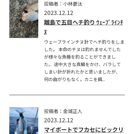
投稿者：小林蒼汰
2023.12.12
離島で五目ヘチ釣り ｳｪｰﾌﾞﾗｲﾝﾁ
ﾇ
ウェーブラインチヌ針でヘチ釣りをしま
した。 本命のチヌは釣れませんでした
が様々な魚種を釣ることができまし
た。 途中大きな真鯛をかけ、バラして
しまい針が折れたかと思いましたが、
何の曲がりもなく。カニを餌...
投稿者：金城正人
2023.12.12
マイボートでフカセにビックリ