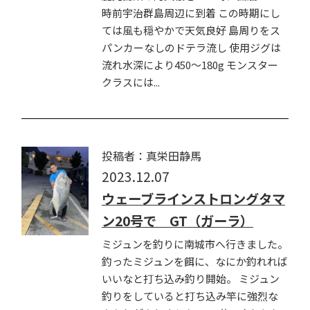
時前宇治群島周辺に到着 この時期にし
ては風も穏やかで天気良好 島周りをス
パンカーなしのドテラ流し 使用ジグは
流れ水深により450〜180g モンスター
クラスには...
投稿者：真栄田静馬
2023.12.07
ウェーブラインストロングタマ
ン20号で GT（ガーラ）
ミジュンを釣りに南城市へ行きました。
釣ったミジュンを餌に、なにか釣れれば
いいなと打ち込み釣り開始。 ミジュン
釣りをしていると打ち込み竿に強烈な