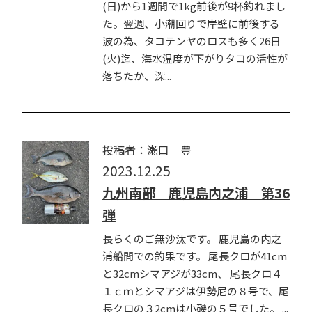
(日)から1週間で1kg前後が9杯釣れまし
た。翌週、小潮回りで岸壁に前後する
波の為、タコテンヤのロスも多く26日
(火)迄、海水温度が下がりタコの活性が
落ちたか、深...
投稿者：瀬口 豊
2023.12.25
九州南部 鹿児島内之浦 第36
弾
長らくのご無沙汰です。 鹿児島の内之
浦船間での釣果です。 尾長クロが41cm
と32cmシマアジが33cm、 尾長クロ４
１ｃｍとシマアジは伊勢尼の８号で、尾
長クロの３2cmは小磯の５号でした。 ...