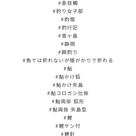
金目鯛
釣り女子部
釣堀
釣行記
青ヶ島
静岡
餌釣り
魚では折れないが根がかりで折れる
鮎
鮎かけ狐
鮎かけ矢島
鮎コロガシ仕掛
鮎両掛 狐形
鮎両掛 矢島型
鯉
鯉ケン付
鯉針