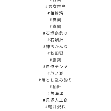
男女群島
相模湾
真鯛
真鱈
石垣島釣り
石鯛針
神古かんな
秋田狐
胴突
自作テンヤ
芦ノ湖
落とし込み釣り
袖針
角海津
貝塚人工島
軽井沢狐