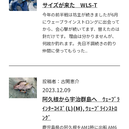
サイズが来た WLS-T
今年の前半戦は坊主が続きましたが6月
にウェーブラインストロングに出会って
から、会心撃が続いてます、替えたのは
針だけです。 理由は分かりませんが、
何故か釣れます。 先日不調続きの釣り
仲間に使ってもらった...
投稿者：古閑恵介
2023.12.09
阿久根から宇治群島へ ｳｪｰﾌﾞﾗ
ｲﾝﾀｰｺｲｽﾞ(L)(M), ｳｪｰﾌﾞﾗｲﾝｽﾄﾛ
ﾝｸﾞ
鹿児島県の阿久根をAM1時に出船 AM6