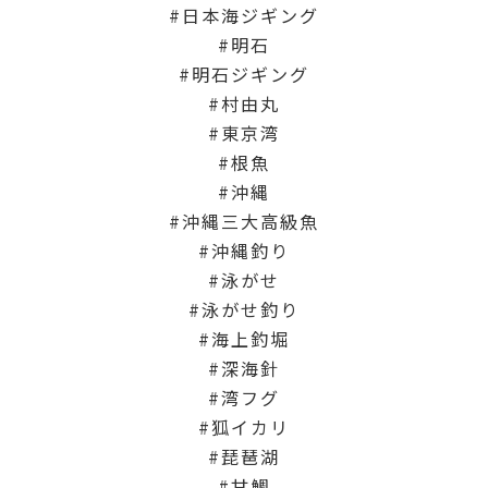
日本海ジギング
明石
明石ジギング
村由丸
東京湾
根魚
沖縄
沖縄三大高級魚
沖縄釣り
泳がせ
泳がせ釣り
海上釣堀
深海針
湾フグ
狐イカリ
琵琶湖
甘鯛