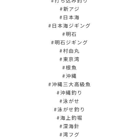
打ち込み釣り
新アジ
日本海
日本海ジギング
明石
明石ジギング
村由丸
東京湾
根魚
沖縄
沖縄三大高級魚
沖縄釣り
泳がせ
泳がせ釣り
海上釣堀
深海針
湾フグ