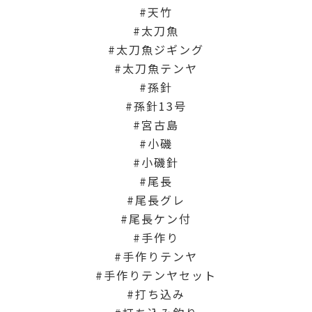
天竹
太刀魚
太刀魚ジギング
太刀魚テンヤ
孫針
孫針13号
宮古島
小磯
小磯針
尾長
尾長グレ
尾長ケン付
手作り
手作りテンヤ
手作りテンヤセット
打ち込み