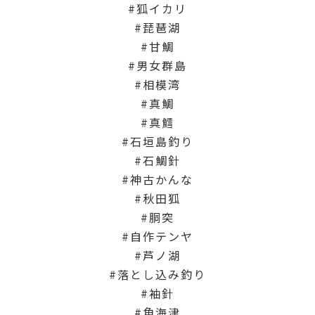
狐イカリ
琵琶湖
甘鯛
男女群島
相模湾
真鯛
真鱈
石垣島釣り
石鯛針
神古かんな
秋田狐
胴突
自作テンヤ
芦ノ湖
落とし込み釣り
袖針
角海津