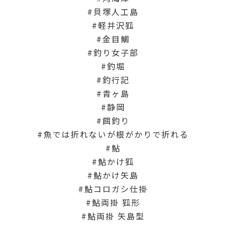
貝塚人工島
軽井沢狐
金目鯛
釣り女子部
釣堀
釣行記
青ヶ島
静岡
餌釣り
魚では折れないが根がかりで折れる
鮎
鮎かけ狐
鮎かけ矢島
鮎コロガシ仕掛
鮎両掛 狐形
鮎両掛 矢島型