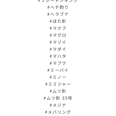
ヘチ釣り
ヘラブナ
ほた針
マクブ
マグロ
マゾイ
マダイ
マハタ
マブク
ミーバイ
ミノー
ミミジャー
ムツ針
ムツ針 35号
メジナ
メバリング