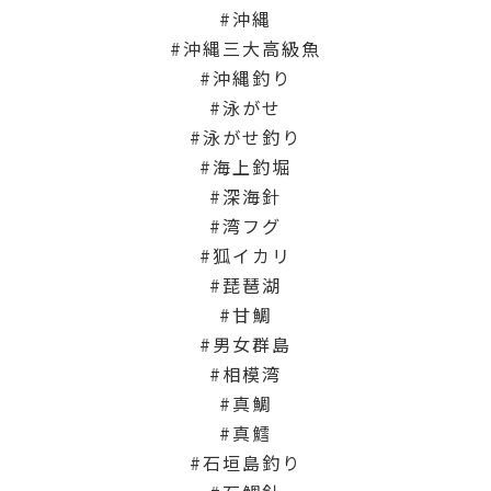
沖縄
沖縄三大高級魚
沖縄釣り
泳がせ
泳がせ釣り
海上釣堀
深海針
湾フグ
狐イカリ
琵琶湖
甘鯛
男女群島
相模湾
真鯛
真鱈
石垣島釣り