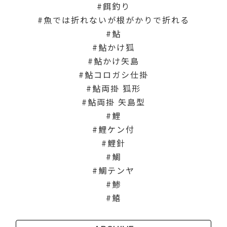
餌釣り
魚では折れないが根がかりで折れる
鮎
鮎かけ狐
鮎かけ矢島
鮎コロガシ仕掛
鮎両掛 狐形
鮎両掛 矢島型
鯉
鯉ケン付
鯉針
鯛
鯛テンヤ
鯵
鱚