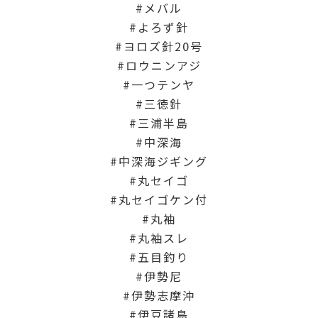
メバル
よろず針
ヨロズ針20号
ロウニンアジ
一つテンヤ
三徳針
三浦半島
中深海
中深海ジギング
丸セイゴ
丸セイゴケン付
丸袖
丸袖スレ
五目釣り
伊勢尼
伊勢志摩沖
伊豆諸島