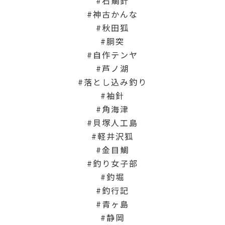
石鯛針
神古かんな
秋田狐
胴突
自作テンヤ
芦ノ湖
落とし込み釣り
袖針
角海津
貝塚人工島
軽井沢狐
金目鯛
釣り女子部
釣堀
釣行記
青ヶ島
静岡