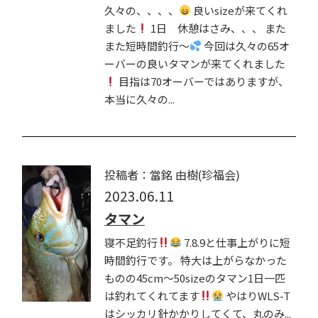
久々の、、、、
良いsizeが来てくれ
ました
1日 休憩はさみ、、、 また
また短時間釣行～
今回は久々の65オ
ーバーの良いタマンが来てくれました
目指は70オーバーではありますが、
本当に久々の...
投稿者：當銘 由樹(珍福会)
2023.06.11
タマン
寝不足釣行
7.8.9と仕事上がりに短
時間釣行です。 特大は上がらなかった
ものの45cm～50sizeのタマン1日一匹
は釣れてくれてます
やはりWLS-T
はシッカリ針かかりしてくて、丸のみ...