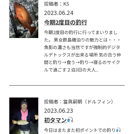
投稿者：KS
2023.06.24
今期2度目の釣行
今期2度目の釣行に行ってまいりまし
た。 男女群島磯泊りの魅力とは・・・
魚影の濃さも当然ですが強制的デジタ
ルデトックスが出来る場所 気の合う仲
間と釣り→食う→釣り→寝るのサイク
ルで過ごす２泊3日の大人...
投稿者：當眞嗣朝（ドルフィン）
2023.06.23
初タマン
今日はまたまた初ポイントでの釣り