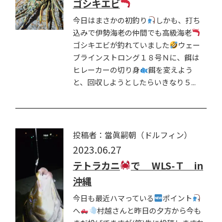
ゴシキエビ
今日はまさかの初釣り
しかも、打ち
込みで伊勢海老の仲間でも高級海老
ゴシキエビが釣れていました
ウェー
ブラインストロング１８号Ｎに、餌は
ヒレーカーの切り身
餌を変えよう
と、回収しようとしたらいきなり５...
投稿者：當眞嗣朝（ドルフィン）
2023.06.27
テトラカニ
で WLS-Ｔ in
沖縄
今日も最近ハマっている
ポイント
へ
村越さんと昨日の夕方から今も