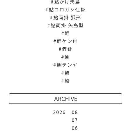
鮎かけ矢島
鮎コロガシ仕掛
鮎両掛 狐形
鮎両掛 矢島型
鯉
鯉ケン付
鯉針
鯛
鯛テンヤ
鯵
鱚
ARCHIVE
2026
08
07
06