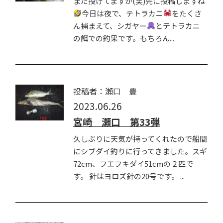
まだ投げてますが(笑)先に投稿しますね
今日は夜で、テトラカニ
をたくさ
ん捕まえて、シガヤー
とテトラカニ
の餌での釣果です。もちろん...
投稿者：瀬口 豊
2023.06.26
宮崎 瀬口 第33弾
久しぶりに天気が持ってくれたので船間
にシブダイ釣りに行ってきました。スギ
72cm、フエフキダイ51cmの２匹で
す。 針はヨロズ針の20号です。 ...