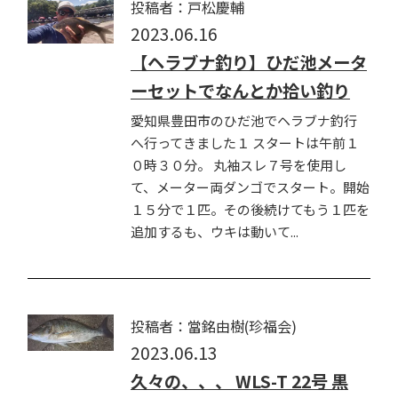
投稿者：戸松慶輔
2023.06.16
【ヘラブナ釣り】ひだ池メータ
ーセットでなんとか拾い釣り
愛知県豊田市のひだ池でヘラブナ釣行
へ行ってきました１ スタートは午前１
０時３０分。 丸袖スレ７号を使用し
て、メーター両ダンゴでスタート。開始
１５分で１匹。その後続けてもう１匹を
追加するも、ウキは動いて...
投稿者：當銘由樹(珍福会)
2023.06.13
久々の、、、 WLS-T 22号 黒