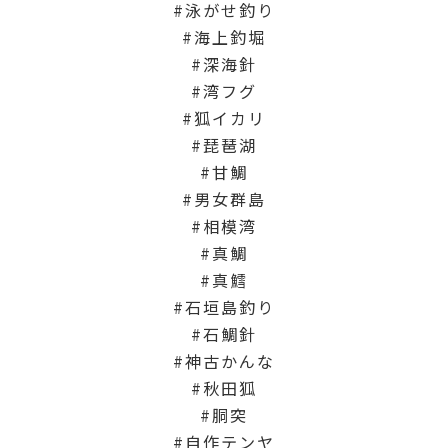
泳がせ釣り
海上釣堀
深海針
湾フグ
狐イカリ
琵琶湖
甘鯛
男女群島
相模湾
真鯛
真鱈
石垣島釣り
石鯛針
神古かんな
秋田狐
胴突
自作テンヤ