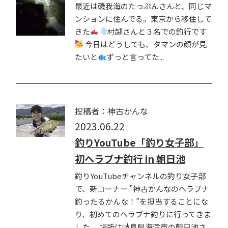
最近は磯我海のたっぷんさんと、同じマ
ンションに住んでる。東京から移住して
きた
村越さんと３名での釣行です
今日はどうしても、タマンの顔が見
たいと
ずっと言ってた...
投稿者：神古かんな
2023.06.22
釣りYouTube「釣り女子部」
初ヘラブナ釣行 in 朝日池
釣りYouTubeチャンネルの釣り女子部
で、新コーナー ”神古かんなのヘラブナ
釣ったるかんな！”を担当することにな
り、初めてのヘラブナ釣りに行ってきま
した。 場所は岐阜県海津市の朝日池さ