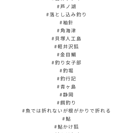
芦ノ湖
落とし込み釣り
袖針
角海津
貝塚人工島
軽井沢狐
金目鯛
釣り女子部
釣堀
釣行記
青ヶ島
静岡
餌釣り
魚では折れないが根がかりで折れる
鮎
鮎かけ狐