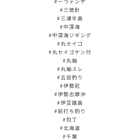
一つテンヤ
三徳針
三浦半島
中深海
中深海ジギング
丸セイゴ
丸セイゴケン付
丸袖
丸袖スレ
五目釣り
伊勢尼
伊勢志摩沖
伊豆諸島
前打ち釣り
包丁
北海道
千葉