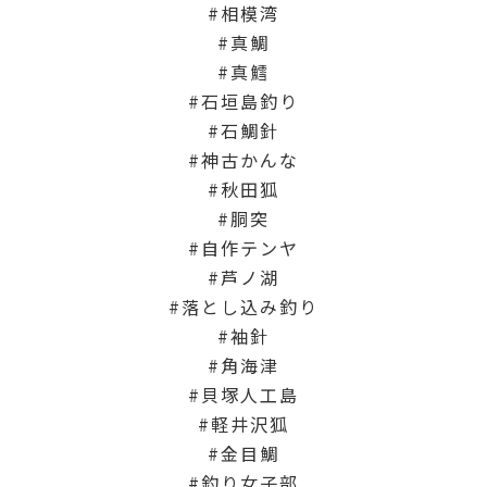
相模湾
真鯛
真鱈
石垣島釣り
石鯛針
神古かんな
秋田狐
胴突
自作テンヤ
芦ノ湖
落とし込み釣り
袖針
角海津
貝塚人工島
軽井沢狐
金目鯛
釣り女子部