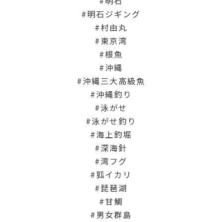
明石
明石ジギング
村由丸
東京湾
根魚
沖縄
沖縄三大高級魚
沖縄釣り
泳がせ
泳がせ釣り
海上釣堀
深海針
湾フグ
狐イカリ
琵琶湖
甘鯛
男女群島