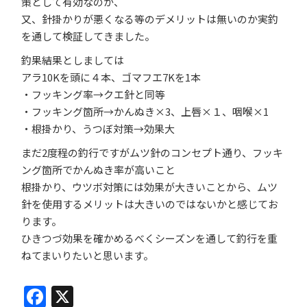
策として有効なのか、
又、針掛かりが悪くなる等のデメリットは無いのか実釣
を通して検証してきました。
釣果結果としましては
アラ10Kを頭に４本、ゴマフエ7Kを1本
・フッキング率→クエ針と同等
・フッキング箇所→かんぬき×3、上唇×１、咽喉×1
・根掛かり、うつぼ対策→効果大
まだ2度程の釣行ですがムツ針のコンセプト通り、フッキ
ング箇所でかんぬき率が高いこと
根掛かり、ウツボ対策には効果が大きいことから、ムツ
針を使用するメリットは大きいのではないかと感じてお
ります。
ひきつづ効果を確かめるべくシーズンを通して釣行を重
ねてまいりたいと思います。
Facebook
X