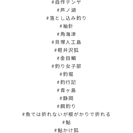
自作テンヤ
芦ノ湖
落とし込み釣り
袖針
角海津
貝塚人工島
軽井沢狐
金目鯛
釣り女子部
釣堀
釣行記
青ヶ島
静岡
餌釣り
魚では折れないが根がかりで折れる
鮎
鮎かけ狐