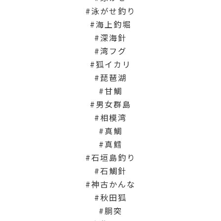
泳がせ釣り
海上釣堀
深海針
湾フグ
狐イカリ
琵琶湖
甘鯛
男女群島
相模湾
真鯛
真鱈
石垣島釣り
石鯛針
神古かんな
秋田狐
胴突