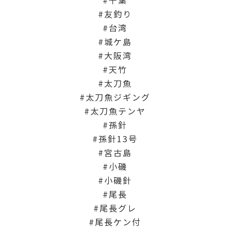
友釣り
台湾
城ケ島
大阪湾
天竹
太刀魚
太刀魚ジギング
太刀魚テンヤ
孫針
孫針13号
宮古島
小磯
小磯針
尾長
尾長グレ
尾長ケン付