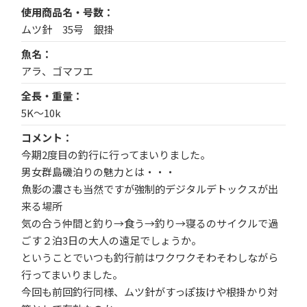
使用商品名・号数
ムツ針 35号 銀掛
魚名
アラ、ゴマフエ
全長・重量
5K～10k
コメント
今期2度目の釣行に行ってまいりました。
男女群島磯泊りの魅力とは・・・
魚影の濃さも当然ですが強制的デジタルデトックスが出
来る場所
気の合う仲間と釣り→食う→釣り→寝るのサイクルで過
ごす２泊3日の大人の遠足でしょうか。
ということでいつも釣行前はワクワクそわそわしながら
行ってまいりました。
今回も前回釣行同様、ムツ針がすっぽ抜けや根掛かり対