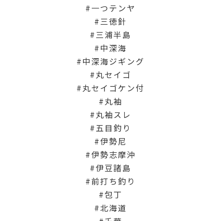
一つテンヤ
三徳針
三浦半島
中深海
中深海ジギング
丸セイゴ
丸セイゴケン付
丸袖
丸袖スレ
五目釣り
伊勢尼
伊勢志摩沖
伊豆諸島
前打ち釣り
包丁
北海道
千葉