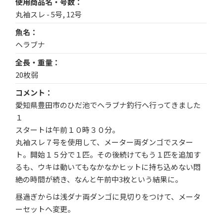
使用商品名・号数
丸袖スレ - 5号, 12号
魚名
ヘラブナ
全長・重量
20枚弱
コメント
愛知県豊田市のひだ池でヘラブナ釣行へ行ってきました
１
スタートは午前１０時３０分。
丸袖スレ７号を使用して、メーター両ダンゴでスター
ト。開始１５分で１匹。その後続けてもう１匹を追加す
るも、ウキは動いてもなかなかヒットに持ち込めない悶
絶の時間が続き、なんと午前中3枚という結果に。
昼過ぎからは浅ダナ両ダンゴに見切りをつけて、メータ
ーセットへ変更。