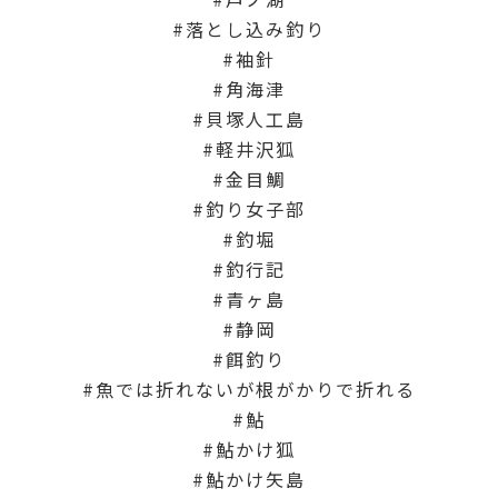
落とし込み釣り
袖針
角海津
貝塚人工島
軽井沢狐
金目鯛
釣り女子部
釣堀
釣行記
青ヶ島
静岡
餌釣り
魚では折れないが根がかりで折れる
鮎
鮎かけ狐
鮎かけ矢島