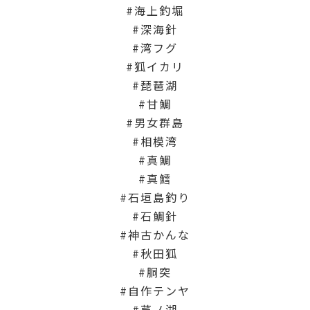
海上釣堀
深海針
湾フグ
狐イカリ
琵琶湖
甘鯛
男女群島
相模湾
真鯛
真鱈
石垣島釣り
石鯛針
神古かんな
秋田狐
胴突
自作テンヤ
芦ノ湖