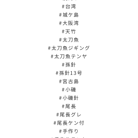
台湾
城ケ島
大阪湾
天竹
太刀魚
太刀魚ジギング
太刀魚テンヤ
孫針
孫針13号
宮古島
小磯
小磯針
尾長
尾長グレ
尾長ケン付
手作り