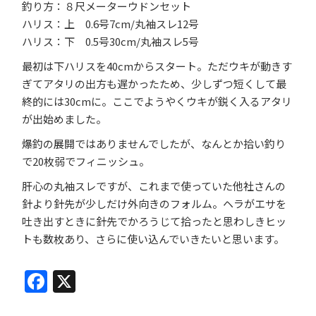
釣り方：８尺メーターウドンセット
ハリス：上 0.6号7cm/丸袖スレ12号
ハリス：下 0.5号30cm/丸袖スレ5号
最初は下ハリスを40cmからスタート。ただウキが動きす
ぎてアタリの出方も遅かったため、少しずつ短くして最
終的には30cmに。ここでようやくウキが鋭く入るアタリ
が出始めました。
爆釣の展開ではありませんでしたが、なんとか拾い釣り
で20枚弱でフィニッシュ。
肝心の丸袖スレですが、これまで使っていた他社さんの
針より針先が少しだけ外向きのフォルム。ヘラがエサを
吐き出すときに針先でかろうじて拾ったと思わしきヒッ
トも数枚あり、さらに使い込んでいきたいと思います。
Facebook
X