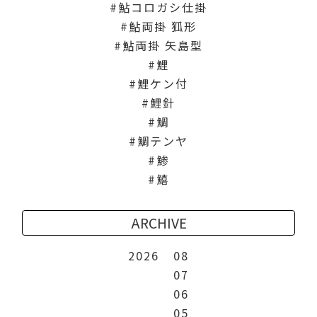
鮎コロガシ仕掛
鮎両掛 狐形
鮎両掛 矢島型
鯉
鯉ケン付
鯉針
鯛
鯛テンヤ
鯵
鱚
ARCHIVE
2026
08
07
06
05