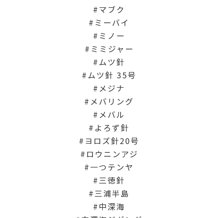
マブク
ミーバイ
ミノー
ミミジャー
ムツ針
ムツ針 35号
メジナ
メバリング
メバル
よろず針
ヨロズ針20号
ロウニンアジ
一つテンヤ
三徳針
三浦半島
中深海