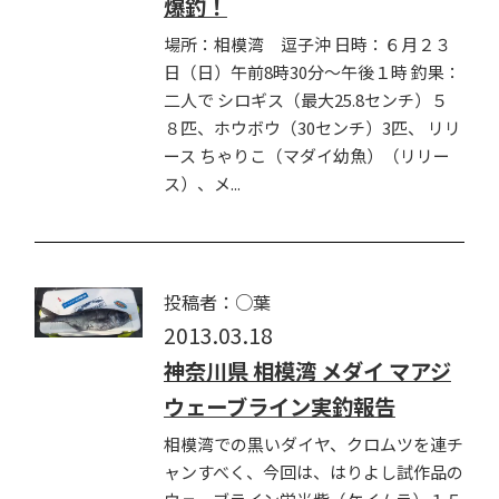
爆釣！
場所：相模湾 逗子沖 日時：６月２３
日（日）午前8時30分～午後１時 釣果：
二人で シロギス（最大25.8センチ）５
８匹、ホウボウ（30センチ）3匹、 リリ
ース ちゃりこ（マダイ幼魚）（リリー
ス）、メ...
投稿者：○葉
2013.03.18
神奈川県 相模湾 メダイ マアジ
ウェーブライン実釣報告
相模湾での黒いダイヤ、クロムツを連チ
ャンすべく、今回は、はりよし試作品の