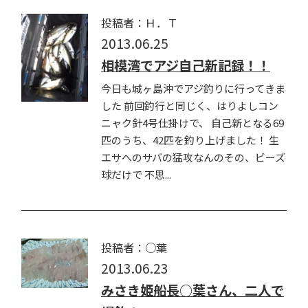
投稿者：Ｈ．Ｔ
2013.06.25
相模湾でアジ自己新記録！！
今日も城ヶ島沖でアジ釣りに行ってきま
した 前回釣行と同じく、はりよしコン
ニャク針4号仕掛けで、 自己新となる69
匹のうち、42匹を釣り上げました！ 生
エサへのサバの猛攻なんのその、ビーズ
球だけで 不思...
投稿者：○葉
2013.06.23
みさき姫船長○葉さん、二人で