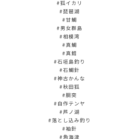
狐イカリ
琵琶湖
甘鯛
男女群島
相模湾
真鯛
真鱈
石垣島釣り
石鯛針
神古かんな
秋田狐
胴突
自作テンヤ
芦ノ湖
落とし込み釣り
袖針
角海津