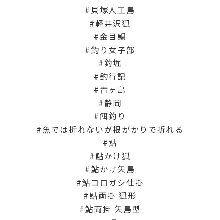
貝塚人工島
軽井沢狐
金目鯛
釣り女子部
釣堀
釣行記
青ヶ島
静岡
餌釣り
魚では折れないが根がかりで折れる
鮎
鮎かけ狐
鮎かけ矢島
鮎コロガシ仕掛
鮎両掛 狐形
鮎両掛 矢島型