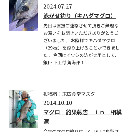
2024.07.27
泳がせ釣り（キハダマグロ）
先日は直接ご連絡させて頂きご無理な
お願いをお聞きいただきありがとうご
ざいました。 お陰様でキハダマグロ
（29kg）を釣り上げることができまし
た。 今回はイワシの泳がせ用として、
銀掛 下工付 角海津 1...
投稿者：末広食堂マスター
2014.10.10
マグロ 釣果報告 ｉｎ 相模
湾
今年のマグロ釣りは、8，9月は魚影は