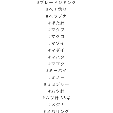
ブレードジギング
ヘチ釣り
ヘラブナ
ほた針
マクブ
マグロ
マゾイ
マダイ
マハタ
マブク
ミーバイ
ミノー
ミミジャー
ムツ針
ムツ針 35号
メジナ
メバリング