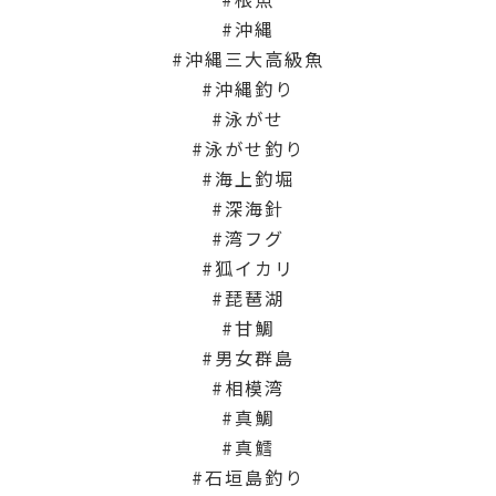
沖縄
沖縄三大高級魚
沖縄釣り
泳がせ
泳がせ釣り
海上釣堀
深海針
湾フグ
狐イカリ
琵琶湖
甘鯛
男女群島
相模湾
真鯛
真鱈
石垣島釣り