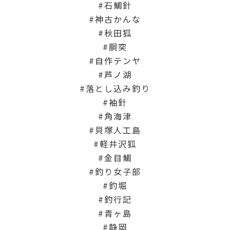
石鯛針
神古かんな
秋田狐
胴突
自作テンヤ
芦ノ湖
落とし込み釣り
袖針
角海津
貝塚人工島
軽井沢狐
金目鯛
釣り女子部
釣堀
釣行記
青ヶ島
静岡