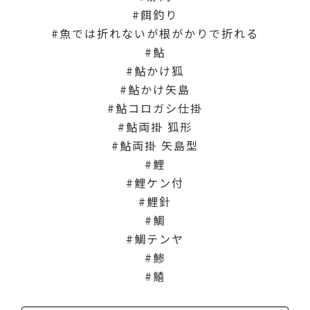
餌釣り
魚では折れないが根がかりで折れる
鮎
鮎かけ狐
鮎かけ矢島
鮎コロガシ仕掛
鮎両掛 狐形
鮎両掛 矢島型
鯉
鯉ケン付
鯉針
鯛
鯛テンヤ
鯵
鱚