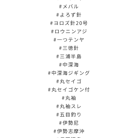
メバル
よろず針
ヨロズ針20号
ロウニンアジ
一つテンヤ
三徳針
三浦半島
中深海
中深海ジギング
丸セイゴ
丸セイゴケン付
丸袖
丸袖スレ
五目釣り
伊勢尼
伊勢志摩沖