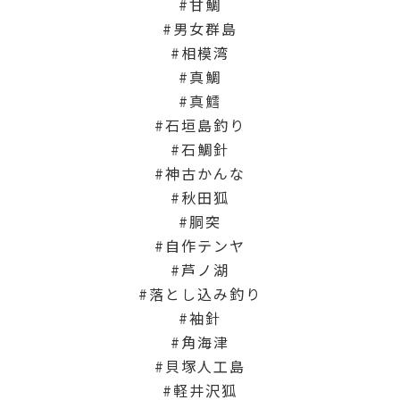
甘鯛
男女群島
相模湾
真鯛
真鱈
石垣島釣り
石鯛針
神古かんな
秋田狐
胴突
自作テンヤ
芦ノ湖
落とし込み釣り
袖針
角海津
貝塚人工島
軽井沢狐