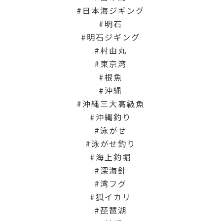
日本海ジギング
明石
明石ジギング
村由丸
東京湾
根魚
沖縄
沖縄三大高級魚
沖縄釣り
泳がせ
泳がせ釣り
海上釣堀
深海針
湾フグ
狐イカリ
琵琶湖