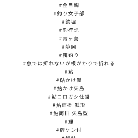
金目鯛
釣り女子部
釣堀
釣行記
青ヶ島
静岡
餌釣り
魚では折れないが根がかりで折れる
鮎
鮎かけ狐
鮎かけ矢島
鮎コロガシ仕掛
鮎両掛 狐形
鮎両掛 矢島型
鯉
鯉ケン付
鯉針