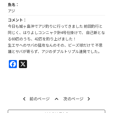
魚名
アジ
コメント
今日も城ヶ島沖でアジ釣りに行ってきました 前回釣行と
同じく、はりよしコンニャク針4号仕掛けで、 自己新とな
る69匹のうち、42匹を釣り上げました！
生エサへのサバの猛攻なんのその、ビーズ球だけで 不思
議とサバが寄らず、アジのダブルトリプル連発でした。
Facebook
X
前のページ
次のページ