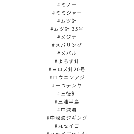
ミノー
ミミジャー
ムツ針
ムツ針 35号
メジナ
メバリング
メバル
よろず針
ヨロズ針20号
ロウニンアジ
一つテンヤ
三徳針
三浦半島
中深海
中深海ジギング
丸セイゴ
丸セイゴケン付