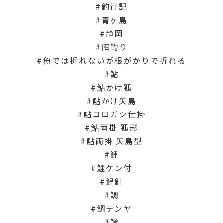
釣行記
青ヶ島
静岡
餌釣り
魚では折れないが根がかりで折れる
鮎
鮎かけ狐
鮎かけ矢島
鮎コロガシ仕掛
鮎両掛 狐形
鮎両掛 矢島型
鯉
鯉ケン付
鯉針
鯛
鯛テンヤ
鯵