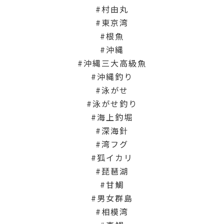
村由丸
東京湾
根魚
沖縄
沖縄三大高級魚
沖縄釣り
泳がせ
泳がせ釣り
海上釣堀
深海針
湾フグ
狐イカリ
琵琶湖
甘鯛
男女群島
相模湾