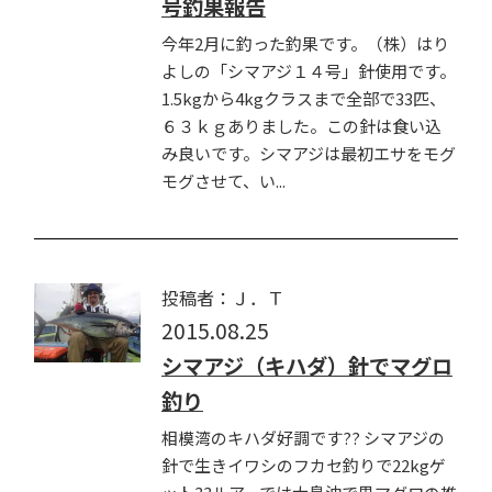
号釣果報告
今年2月に釣った釣果です。（株）はり
よしの「シマアジ１４号」針使用です。
1.5kgから4kgクラスまで全部で33匹、
６３ｋｇありました。この針は食い込
み良いです。シマアジは最初エサをモグ
モグさせて、い...
投稿者：Ｊ．Ｔ
2015.08.25
シマアジ（キハダ）針でマグロ
釣り
相模湾のキハダ好調です?? シマアジの
針で生きイワシのフカセ釣りで22kgゲ