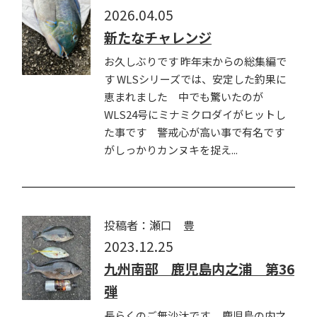
2026.04.05
新たなチャレンジ
お久しぶりです 昨年末からの総集編で
す WLSシリーズでは、安定した釣果に
恵まれました 中でも驚いたのが
WLS24号にミナミクロダイがヒットし
た事です 警戒心が高い事で有名です
がしっかりカンヌキを捉え...
投稿者：瀬口 豊
2023.12.25
九州南部 鹿児島内之浦 第36
弾
長らくのご無沙汰です。 鹿児島の内之