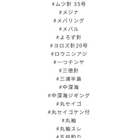
ムツ針 35号
メジナ
メバリング
メバル
よろず針
ヨロズ針20号
ロウニンアジ
一つテンヤ
三徳針
三浦半島
中深海
中深海ジギング
丸セイゴ
丸セイゴケン付
丸袖
丸袖スレ
五目釣り