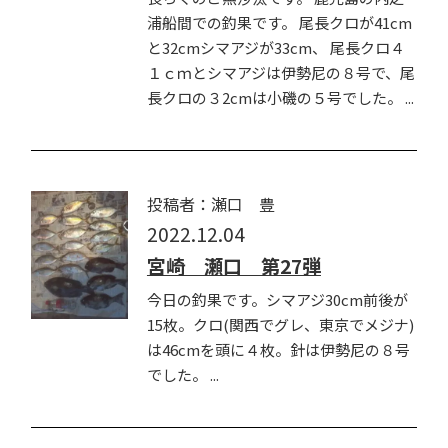
浦船間での釣果です。 尾長クロが41cm
と32cmシマアジが33cm、 尾長クロ４
１ｃｍとシマアジは伊勢尼の８号で、尾
長クロの３2cmは小磯の５号でした。 ...
投稿者：瀬口 豊
2022.12.04
宮崎 瀬口 第27弾
今日の釣果です。シマアジ30cm前後が
15枚。クロ(関西でグレ、東京でメジナ)
は46cmを頭に４枚。針は伊勢尼の８号
でした。 ...