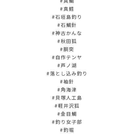
真鯛
真鱈
石垣島釣り
石鯛針
神古かんな
秋田狐
胴突
自作テンヤ
芦ノ湖
落とし込み釣り
袖針
角海津
貝塚人工島
軽井沢狐
金目鯛
釣り女子部
釣堀