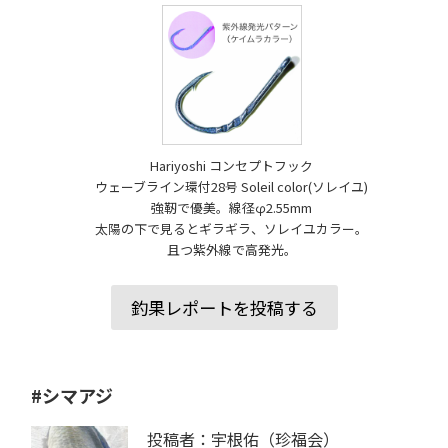
Hariyoshi コンセプトフック
ウェーブライン環付28号 Soleil color(ソレイユ)
強靭で優美。線径φ2.55mm
太陽の下で見るとギラギラ、ソレイユカラー。
且つ紫外線で高発光。
釣果レポートを投稿する
#シマアジ
投稿者：宇根佑（珍福会）