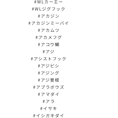
WLカーエー
WLジグフック
アカジン
アカジンミーバイ
アカムツ
アカメフグ
アコウ鯛
アジ
アシストフック
アジビシ
アジング
アジ曽根
アブラボウズ
アマダイ
アラ
イサキ
イシガキダイ