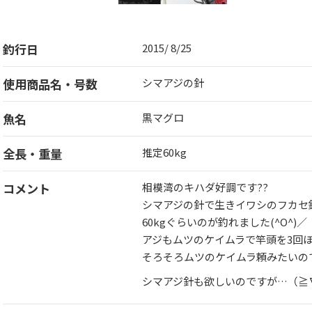
釣行日
2015/ 8/25
使用商品名・号数
シマアジの針
魚名
黒マグロ
全長・重量
推定60kg
コメント
相模湾のキハダ好調です??
シマアジの針で生きイワシのフカセ釣
60kgぐらいのが釣れました(^O^)／
アジもムツのケイムラで竿頭を3回ほどV
そろそろムツのケイムラ頼みたいので
シマアジ針も欲しいのですが…（≧