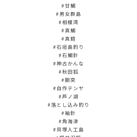
甘鯛
男女群島
相模湾
真鯛
真鱈
石垣島釣り
石鯛針
神古かんな
秋田狐
胴突
自作テンヤ
芦ノ湖
落とし込み釣り
袖針
角海津
貝塚人工島