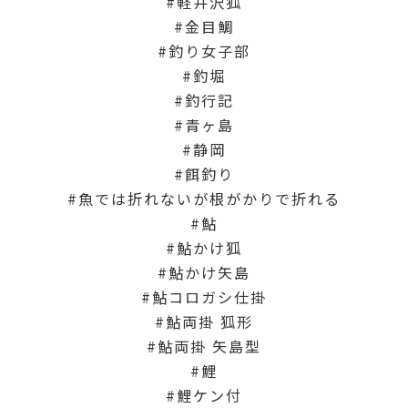
軽井沢狐
金目鯛
釣り女子部
釣堀
釣行記
青ヶ島
静岡
餌釣り
魚では折れないが根がかりで折れる
鮎
鮎かけ狐
鮎かけ矢島
鮎コロガシ仕掛
鮎両掛 狐形
鮎両掛 矢島型
鯉
鯉ケン付