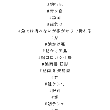
釣行記
青ヶ島
静岡
餌釣り
魚では折れないが根がかりで折れる
鮎
鮎かけ狐
鮎かけ矢島
鮎コロガシ仕掛
鮎両掛 狐形
鮎両掛 矢島型
鯉
鯉ケン付
鯉針
鯛
鯛テンヤ