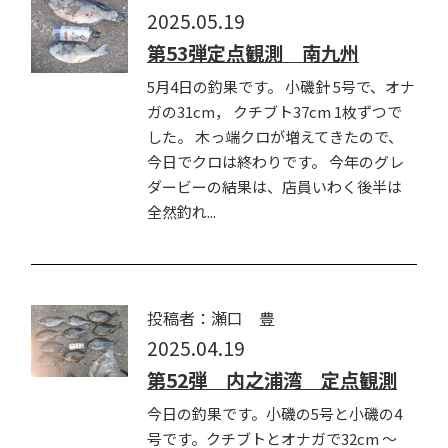
2025.05.19
第53弾定点観測 南九州
5月4日の釣果です。 小磯針 5号で、オナ
ガの31cm， クチブト37cm 1枚ずつで
した。 木っ端クロが増えてきたので、
今日でクロは終わりです。 今年のグレ
ダービーの結果は、店員いわく後半は
全然釣れ...
投稿者：瀬口 豊
2025.04.19
第52弾 内之浦湾 定点観測
今日の釣果です。小磯の5号と小磯の4
号です。クチブトとオナガで32cm ～