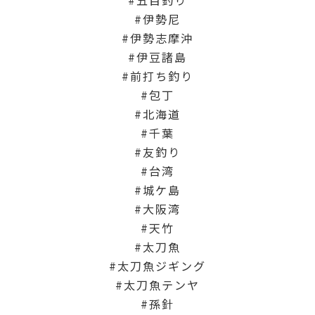
伊勢尼
伊勢志摩沖
伊豆諸島
前打ち釣り
包丁
北海道
千葉
友釣り
台湾
城ケ島
大阪湾
天竹
太刀魚
太刀魚ジギング
太刀魚テンヤ
孫針