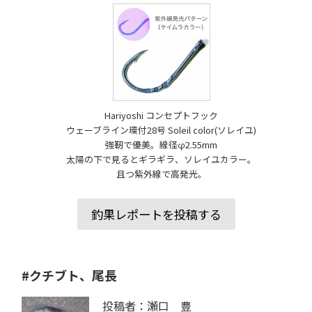
Hariyoshi コンセプトフック
ウェーブライン環付28号 Soleil color(ソレイユ)
強靭で優美。線径φ2.55mm
太陽の下で見るとギラギラ、ソレイユカラー。
且つ紫外線で高発光。
釣果レポートを投稿する
#クチブト、尾長
投稿者：瀬口 豊