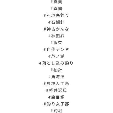
真鯛
真鱈
石垣島釣り
石鯛針
神古かんな
秋田狐
胴突
自作テンヤ
芦ノ湖
落とし込み釣り
袖針
角海津
貝塚人工島
軽井沢狐
金目鯛
釣り女子部
釣堀