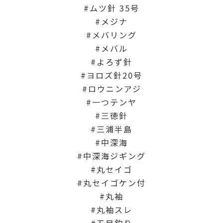
ムツ針 35号
メジナ
メバリング
メバル
よろず針
ヨロズ針20号
ロウニンアジ
一つテンヤ
三徳針
三浦半島
中深海
中深海ジギング
丸セイゴ
丸セイゴケン付
丸袖
丸袖スレ
五目釣り