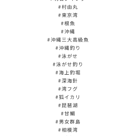
村由丸
東京湾
根魚
沖縄
沖縄三大高級魚
沖縄釣り
泳がせ
泳がせ釣り
海上釣堀
深海針
湾フグ
狐イカリ
琵琶湖
甘鯛
男女群島
相模湾