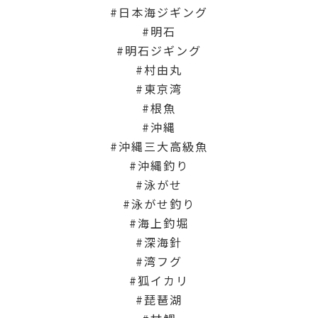
日本海ジギング
明石
明石ジギング
村由丸
東京湾
根魚
沖縄
沖縄三大高級魚
沖縄釣り
泳がせ
泳がせ釣り
海上釣堀
深海針
湾フグ
狐イカリ
琵琶湖