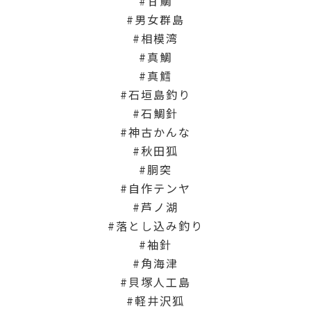
甘鯛
男女群島
相模湾
真鯛
真鱈
石垣島釣り
石鯛針
神古かんな
秋田狐
胴突
自作テンヤ
芦ノ湖
落とし込み釣り
袖針
角海津
貝塚人工島
軽井沢狐