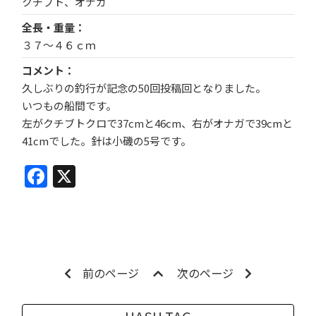
クチブト、オナガ
全長・重量
３７～４６ｃｍ
コメント
久しぶりの釣行が記念の50回投稿回となりました。
いつもの船間です。
左がクチブトクロで37cmと46cm、右がオナガで39cmと
41cmでした。針は小磯の5号です。
Facebook
X
前のページ
次のページ