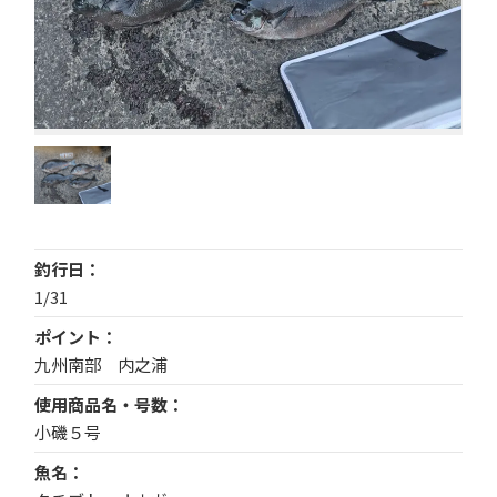
釣行日
1/31
ポイント
九州南部 内之浦
使用商品名・号数
小磯５号
魚名