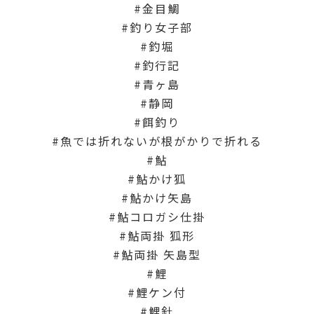
金目鯛
釣り女子部
釣堀
釣行記
青ヶ島
静岡
餌釣り
魚では折れないが根がかりで折れる
鮎
鮎かけ狐
鮎かけ矢島
鮎コロガシ仕掛
鮎両掛 狐形
鮎両掛 矢島型
鯉
鯉ケン付
鯉針