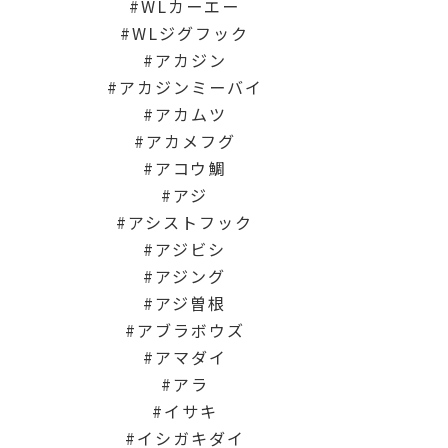
WLカーエー
WLジグフック
アカジン
アカジンミーバイ
アカムツ
アカメフグ
アコウ鯛
アジ
アシストフック
アジビシ
アジング
アジ曽根
アブラボウズ
アマダイ
アラ
イサキ
イシガキダイ