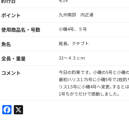
釣行日
4/19
ポイント
九州南部 内之浦
使用商品名・号数
小磯4号、５号
魚名
尾長、クチブト
全長・重量
32～４３ｃｍ
コメント
今日の釣果です。小磯の5号と小磯の4
最初ハリス1.75号に小磯5号で2
リス1.5号に小磯4号へ変更｡する
1号ちがうだけで感動しました。
Facebook
X