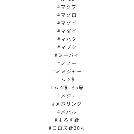
マクブ
マグロ
マゾイ
マダイ
マハタ
マブク
ミーバイ
ミノー
ミミジャー
ムツ針
ムツ針 35号
メジナ
メバリング
メバル
よろず針
ヨロズ針20号