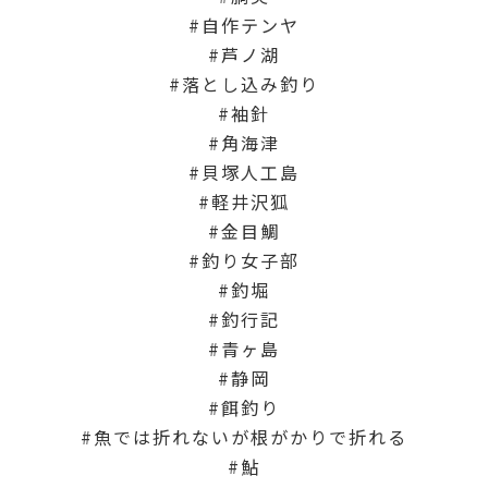
自作テンヤ
芦ノ湖
落とし込み釣り
袖針
角海津
貝塚人工島
軽井沢狐
金目鯛
釣り女子部
釣堀
釣行記
青ヶ島
静岡
餌釣り
魚では折れないが根がかりで折れる
鮎