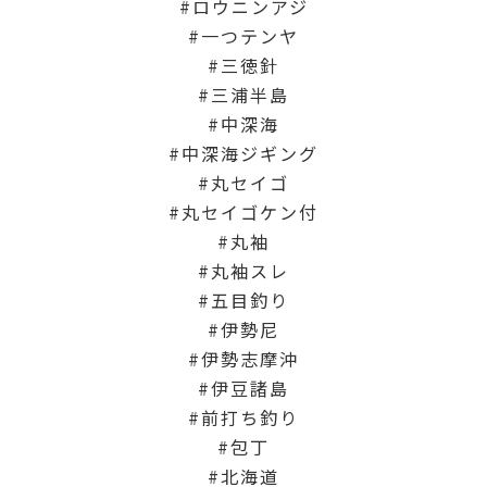
ロウニンアジ
一つテンヤ
三徳針
三浦半島
中深海
中深海ジギング
丸セイゴ
丸セイゴケン付
丸袖
丸袖スレ
五目釣り
伊勢尼
伊勢志摩沖
伊豆諸島
前打ち釣り
包丁
北海道