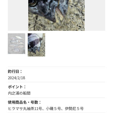
釣行日
2024/2/18
ポイント
内之浦の船間
使用商品名・号数
ヒラマサ丸袖茶11号、小磯５号、伊勢尼５号