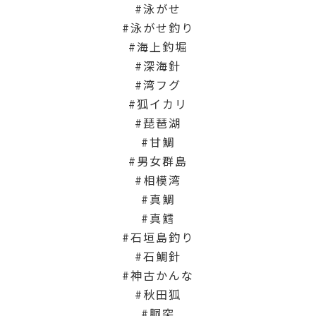
泳がせ
泳がせ釣り
海上釣堀
深海針
湾フグ
狐イカリ
琵琶湖
甘鯛
男女群島
相模湾
真鯛
真鱈
石垣島釣り
石鯛針
神古かんな
秋田狐
胴突