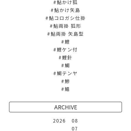
鮎かけ狐
鮎かけ矢島
鮎コロガシ仕掛
鮎両掛 狐形
鮎両掛 矢島型
鯉
鯉ケン付
鯉針
鯛
鯛テンヤ
鯵
鱚
ARCHIVE
2026
08
07