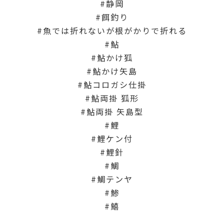
静岡
餌釣り
魚では折れないが根がかりで折れる
鮎
鮎かけ狐
鮎かけ矢島
鮎コロガシ仕掛
鮎両掛 狐形
鮎両掛 矢島型
鯉
鯉ケン付
鯉針
鯛
鯛テンヤ
鯵
鱚