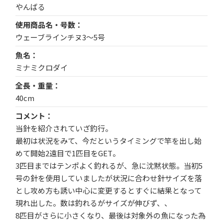
やんばる
使用商品名・号数
ウェーブラインチヌ3〜5号
魚名
ミナミクロダイ
全長・重量
40cm
コメント
当針を紹介されていざ釣行。
最初は状況をみて、今だというタイミングで竿を出し始
めて開始2遠目で1匹目をGET。
3匹目まではテンポよく釣れるが、急に沈黙状態。当初5
号の針を使用していましたが状況に合わせ針サイズを落
とし攻め方も誘い中心に変更するとすぐに結果となって
現れ出した。数は釣れるがサイズが伸びず、、
8匹目がさらに小さくなり、最後は対象外の魚になった為