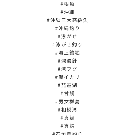
根魚
沖縄
沖縄三大高級魚
沖縄釣り
泳がせ
泳がせ釣り
海上釣堀
深海針
湾フグ
狐イカリ
琵琶湖
甘鯛
男女群島
相模湾
真鯛
真鱈
石垣島釣り