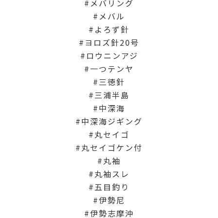
メバリング
メバル
よろず針
ヨロズ針20号
ロウニンアジ
一つテンヤ
三徳針
三浦半島
中深海
中深海ジギング
丸セイゴ
丸セイゴケン付
丸袖
丸袖スレ
五目釣り
伊勢尼
伊勢志摩沖