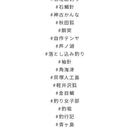
石鯛針
神古かんな
秋田狐
胴突
自作テンヤ
芦ノ湖
落とし込み釣り
袖針
角海津
貝塚人工島
軽井沢狐
金目鯛
釣り女子部
釣堀
釣行記
青ヶ島