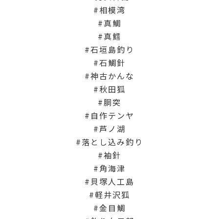
相模湾
真鯛
真鱈
石垣島釣り
石鯛針
神古かんな
秋田狐
胴突
自作テンヤ
芦ノ湖
落とし込み釣り
袖針
角海津
貝塚人工島
軽井沢狐
金目鯛