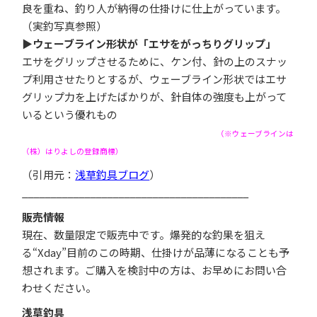
良を重ね、釣り人が納得の仕掛けに仕上がっています。
（実釣写真参照）
▶
ウェーブライン形状が「エサをがっちりグリップ」
エサをグリップさせるために、ケン付、針の上のスナッ
プ利用させたりとするが、ウェーブライン形状ではエサ
グリップ力を上げたばかりが、針自体の強度も上がって
いるという優れもの
（※ウェーブラインは
（株）はりよしの登録商標）
（引用元：
浅草釣具ブログ
）
________________________________________
販売情報
現在、数量限定で販売中です。爆発的な釣果を狙え
る“Xday”目前のこの時期、仕掛けが品薄になることも予
想されます。ご購入を検討中の方は、お早めにお問い合
わせください。
浅草釣具