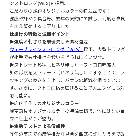
ンストロング(WLS)も採用。
こだわりの浅釣オリジナルカラーの特注品です！
強度や掛かり具合等、去年の実釣にて試し、何度も改良
を加え販売するに至りました。
仕掛けの特徴と注目ポイント
▶強度と刺さりを最優先した素材選定
ウェーブラインストロング（WLS）
採用、大型トラフグ
が相手でも仕掛けを食いちぎられにくい設計。
▶ストレート形状（ヒネリ無し）＋フトコロ幅拡大
針の形状をストレート（ヒネリ無し）にすることで、フ
ッキングの良さを向上し、バラシの軽減を狙っていま
す。さらに、フトコロ幅を広げることで大型フグにも対
応可能に。
▶店内手作りの
オリジナルカラー
浅草釣具オリジナルカラーの特注仕様で、他にはない目
立つ仕上がりが魅力。
▶
実釣テストによる信頼性
昨年の実釣で強度や掛かり具合を徹底検証したうえで改