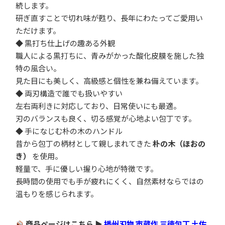
続します。
研ぎ直すことで切れ味が甦り、長年にわたってご愛用い
ただけます。
◆ 黒打ち仕上げの趣ある外観
職人による黒打ちに、青みがかった酸化皮膜を施した独
特の風合い。
見た目にも美しく、高級感と個性を兼ね備えています。
◆ 両刃構造で誰でも扱いやすい
左右両利きに対応しており、日常使いにも最適。
刃のバランスも良く、切る感覚が心地よい包丁です。
◆ 手になじむ朴の木のハンドル
昔から包丁の柄材として親しまれてきた
朴の木（ほおの
き）
を使用。
軽量で、手に優しい握り心地が特徴です。
長時間の使用でも手が疲れにくく、自然素材ならではの
温もりを感じられます。
商品ページはこちら ▶
播州刃物 市蔵作 三徳包丁 土佐