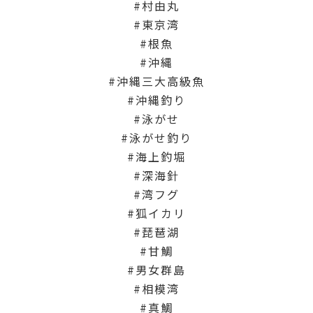
村由丸
東京湾
根魚
沖縄
沖縄三大高級魚
沖縄釣り
泳がせ
泳がせ釣り
海上釣堀
深海針
湾フグ
狐イカリ
琵琶湖
甘鯛
男女群島
相模湾
真鯛