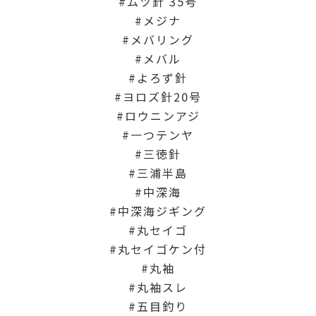
ムツ針 35号
メジナ
メバリング
メバル
よろず針
ヨロズ針20号
ロウニンアジ
一つテンヤ
三徳針
三浦半島
中深海
中深海ジギング
丸セイゴ
丸セイゴケン付
丸袖
丸袖スレ
五目釣り