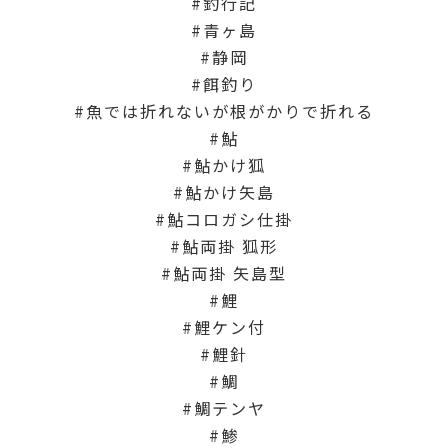
釣行記
青ヶ島
静岡
餌釣り
魚では折れないが根がかりで折れる
鮎
鮎かけ狐
鮎かけ矢島
鮎コロガシ仕掛
鮎両掛 狐形
鮎両掛 矢島型
鯉
鯉ケン付
鯉針
鯛
鯛テンヤ
鯵