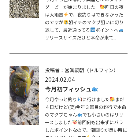
ダービーが始まりましたー
昨日の夜
は大雨雷
で、夜釣りはできなかった
のですが
朝イチのマクブ狙いに切り
返して、最近通ってる
ポイントへ
リリースサイズだけど本命が来て...
投稿者：當眞嗣朝（ドルフィン）
2024.02.04
今月初フィッシュ
今月やっと釣り
に行けました
まだ
４日だけど(笑)今年３回目の釣行で本命
のマクブちゃん
でも小さいのはリリ
ースしました
前回何も出来ずにバラ
したポイントなので、潮回りが良い時に