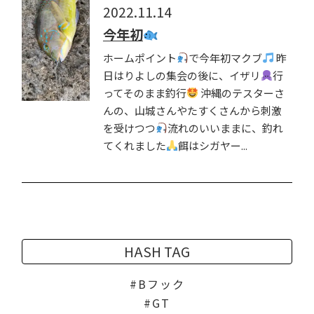
2022.11.14
今年初
ホームポイント
で今年初マクブ
昨
日はりよしの集会の後に、イザリ
行
ってそのまま釣行
沖縄のテスターさ
んの、山城さんやたすくさんから刺激
を受けつつ
流れのいいままに、釣れ
てくれました
餌はシガヤー...
HASH TAG
Bフック
GT