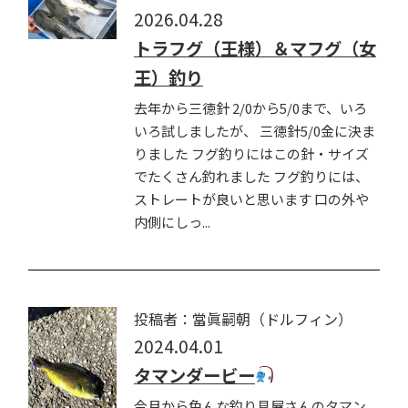
2026.04.28
トラフグ（王様）＆マフグ（女
王）釣り
去年から三徳針 2/0から5/0まで、いろ
いろ試しましたが、 三徳針5/0金に決ま
りました フグ釣りにはこの針・サイズ
でたくさん釣れました フグ釣りには、
ストレートが良いと思います 口の外や
内側にしっ...
投稿者：當眞嗣朝（ドルフィン）
2024.04.01
タマンダービー
今月から色んな釣り具屋さんのタマン