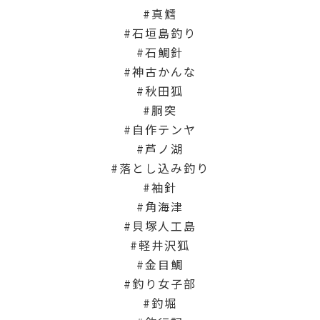
真鱈
石垣島釣り
石鯛針
神古かんな
秋田狐
胴突
自作テンヤ
芦ノ湖
落とし込み釣り
袖針
角海津
貝塚人工島
軽井沢狐
金目鯛
釣り女子部
釣堀