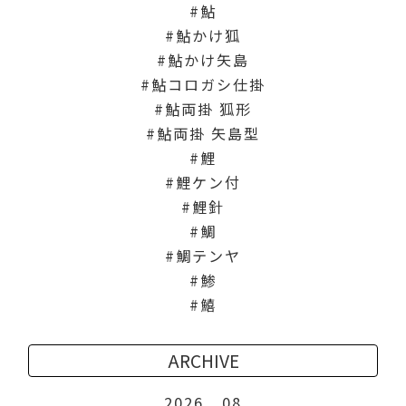
鮎
鮎かけ狐
鮎かけ矢島
鮎コロガシ仕掛
鮎両掛 狐形
鮎両掛 矢島型
鯉
鯉ケン付
鯉針
鯛
鯛テンヤ
鯵
鱚
ARCHIVE
2026
08