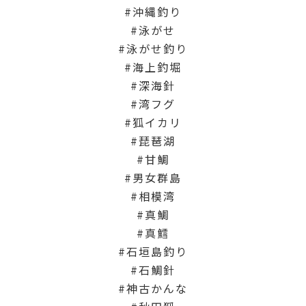
沖縄釣り
泳がせ
泳がせ釣り
海上釣堀
深海針
湾フグ
狐イカリ
琵琶湖
甘鯛
男女群島
相模湾
真鯛
真鱈
石垣島釣り
石鯛針
神古かんな