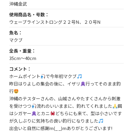
沖縄金武
使用商品名・号数
ウェーブラインストロング２２号N、２０号N
魚名
マクブ
全長・重量
35cm〜40cm
コメント
ホームポイント
で今年初マクブ
昨日はりよしの集会の後に、イザリ
行ってそのまま釣
行
沖縄のテスターさんの、山城さんやたすくさんから刺激
を受けつつ
流れのいいままに、釣れてくれました
餌
はシガヤー
とカニ
どちらにも来て、型は小さいです
が久しぶりに気持ちの良い釣行になりました
出会いと自然に感謝m(_ _)mありがとうございます!