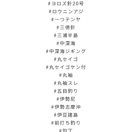
ヨロズ針20号
ロウニンアジ
一つテンヤ
三徳針
三浦半島
中深海
中深海ジギング
丸セイゴ
丸セイゴケン付
丸袖
丸袖スレ
五目釣り
伊勢尼
伊勢志摩沖
伊豆諸島
前打ち釣り
包丁