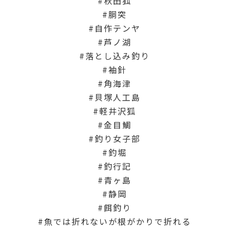
秋田狐
胴突
自作テンヤ
芦ノ湖
落とし込み釣り
袖針
角海津
貝塚人工島
軽井沢狐
金目鯛
釣り女子部
釣堀
釣行記
青ヶ島
静岡
餌釣り
魚では折れないが根がかりで折れる