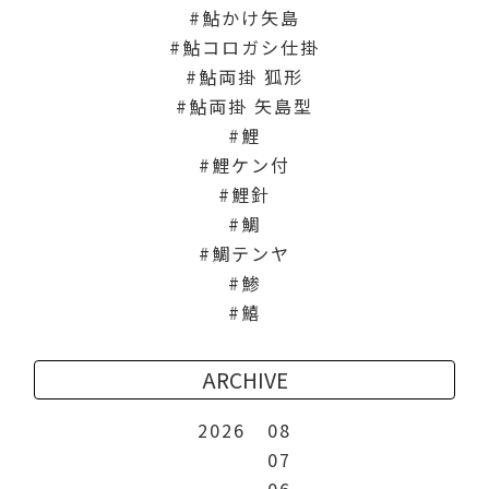
鮎かけ矢島
鮎コロガシ仕掛
鮎両掛 狐形
鮎両掛 矢島型
鯉
鯉ケン付
鯉針
鯛
鯛テンヤ
鯵
鱚
ARCHIVE
2026
08
07
06