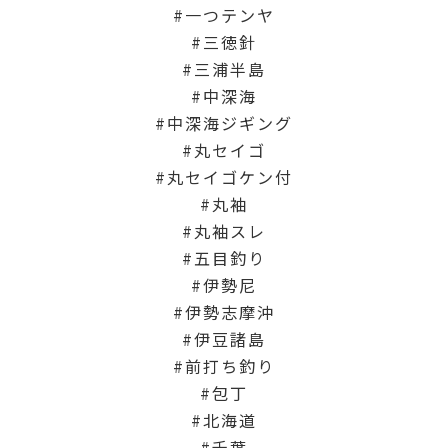
一つテンヤ
三徳針
三浦半島
中深海
中深海ジギング
丸セイゴ
丸セイゴケン付
丸袖
丸袖スレ
五目釣り
伊勢尼
伊勢志摩沖
伊豆諸島
前打ち釣り
包丁
北海道
千葉