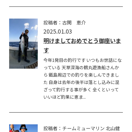
投稿者：古閑 恵介
2025.01.03
明けましておめでとう御座いま
す
今年1発目の釣行です いつもお世話にな
っている 天草深海の鶴丸遊漁船さんか
ら 甑島周辺での釣りを楽しんできまし
た 自身は去年の後半は落とし込みに混
ざって釣行する事が多く 全くといって
いいほど釣果に恵ま...
投稿者：チームミューマリン 北山健