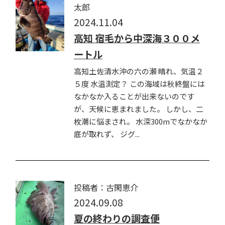
太郎
2024.11.04
高知 宿毛から中深海３００メ
ートル
高知土佐清水沖の六の瀬 晴れ、気温２
５度 水温測定？ この海域は秋終盤には
なかなか入ることが出来ないのです
が、天候に恵まれました。 しかし、二
枚潮に悩まされ。 水深300mでなかなか
底が取れず、 ジグ...
投稿者：古閑恵介
2024.09.08
夏の終わりの調査便