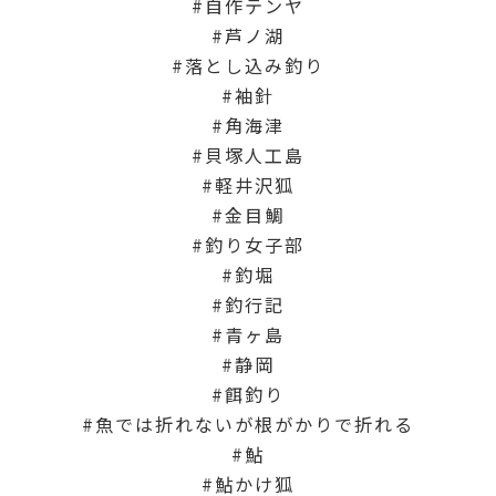
自作テンヤ
芦ノ湖
落とし込み釣り
袖針
角海津
貝塚人工島
軽井沢狐
金目鯛
釣り女子部
釣堀
釣行記
青ヶ島
静岡
餌釣り
魚では折れないが根がかりで折れる
鮎
鮎かけ狐