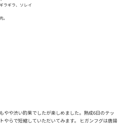
ギラギラ、ソレイ
光。
回もやや渋い釣果でしたが楽しめました。熟成6日のテッ
ートやらで短縮していただいてみます。 ヒガンフグは唐揚