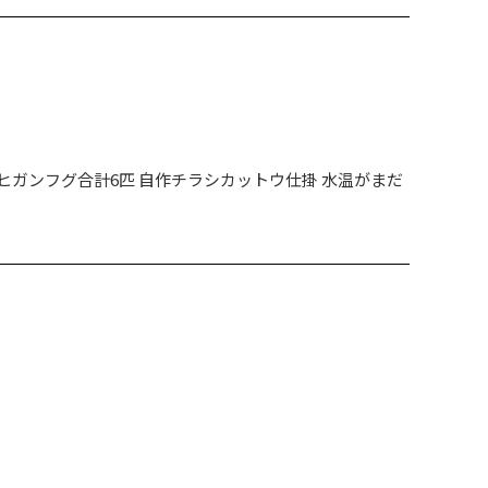
ガンフグ合計6匹 自作チラシカットウ仕掛 水温がまだ