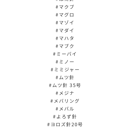
マクブ
マグロ
マゾイ
マダイ
マハタ
マブク
ミーバイ
ミノー
ミミジャー
ムツ針
ムツ針 35号
メジナ
メバリング
メバル
よろず針
ヨロズ針20号