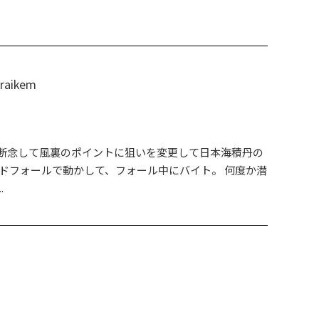
ikem
断念して風裏のポイントに狙いを変更して日本海積丹の
ンドフォールで動かして、フォール中にバイト。 何度か潜
.