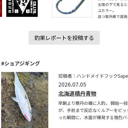
太陽の下で見ると
ユカラー。
且つ紫外線で高発
釣果レポートを投稿する
#ショアジギング
投稿者：ハンドメイドフックSapera
2026.07.05
北海道積丹青物
早朝より積丹の磯に入釣。 開始一
が、手前まで反応なくルアーをピッ
った瞬間に、水面が爆発する強烈バイ.