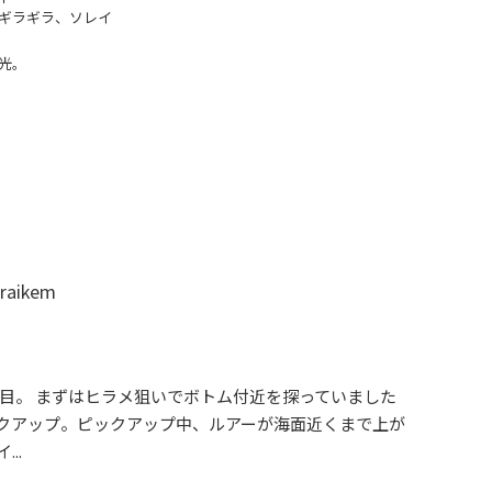
ギラギラ、ソレイ
光。
ikem
投目。 まずはヒラメ狙いでボトム付近を探っていました
クアップ。ピックアップ中、ルアーが海面近くまで上が
..