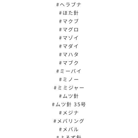
ヘラブナ
ほた針
マクブ
マグロ
マゾイ
マダイ
マハタ
マブク
ミーバイ
ミノー
ミミジャー
ムツ針
ムツ針 35号
メジナ
メバリング
メバル
よろず針