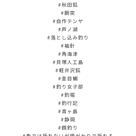
秋田狐
胴突
自作テンヤ
芦ノ湖
落とし込み釣り
袖針
角海津
貝塚人工島
軽井沢狐
金目鯛
釣り女子部
釣堀
釣行記
青ヶ島
静岡
餌釣り
魚では折れないが根がかりで折れる