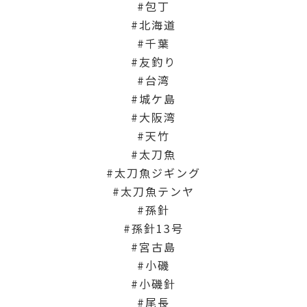
包丁
北海道
千葉
友釣り
台湾
城ケ島
大阪湾
天竹
太刀魚
太刀魚ジギング
太刀魚テンヤ
孫針
孫針13号
宮古島
小磯
小磯針
尾長