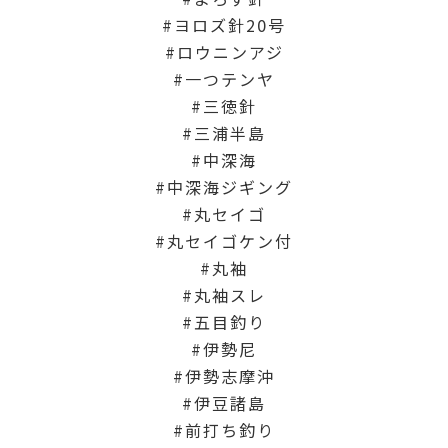
ヨロズ針20号
ロウニンアジ
一つテンヤ
三徳針
三浦半島
中深海
中深海ジギング
丸セイゴ
丸セイゴケン付
丸袖
丸袖スレ
五目釣り
伊勢尼
伊勢志摩沖
伊豆諸島
前打ち釣り