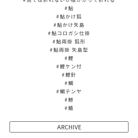
鮎
鮎かけ狐
鮎かけ矢島
鮎コロガシ仕掛
鮎両掛 狐形
鮎両掛 矢島型
鯉
鯉ケン付
鯉針
鯛
鯛テンヤ
鯵
鱚
ARCHIVE