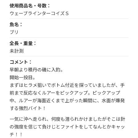
使用商品名・号数
ウェーブラインターコイズＳ
魚名
ブリ
全長・重量
未計測
コメント
早朝より積丹の磯に入釣。
開始一投目。
まずはヒラメ狙いでボトム付近を探っていましたが、手
前まで反応なくルアーをピックアップ。ピックアップ
中、ルアーが海面近くまで上がった瞬間に、水面が爆発
する強烈バイト！
一気に沖へ走られ、何度も潜られかけましたがそこは針
の強度を信じて負けじとファイトをしてなんとかキャッ
チ！！