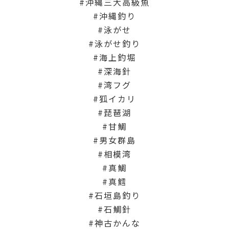
沖縄三大高級魚
沖縄釣り
泳がせ
泳がせ釣り
海上釣堀
深海針
湾フグ
狐イカリ
琵琶湖
甘鯛
男女群島
相模湾
真鯛
真鱈
石垣島釣り
石鯛針
神古かんな