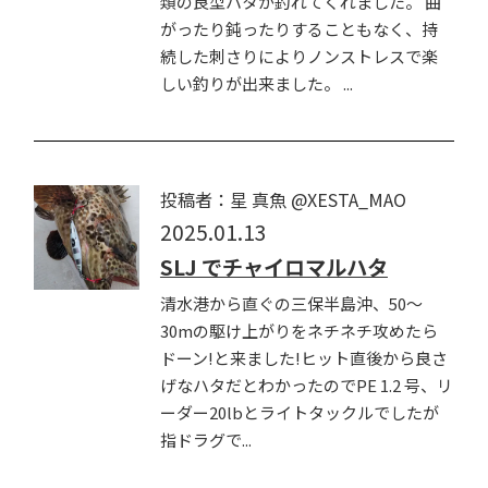
類の良型ハタが釣れてくれました。 曲
がったり鈍ったりすることもなく、持
続した刺さりによりノンストレスで楽
しい釣りが出来ました。 ...
投稿者：星 真魚 @XESTA_MAO
2025.01.13
SLJ でチャイロマルハタ
清水港から直ぐの三保半島沖、50～
30mの駆け上がりをネチネチ攻めたら
ドーン!と来ました!ヒット直後から良さ
げなハタだとわかったのでPE 1.2 号、リ
ーダー20lbとライトタックルでしたが
指ドラグで...