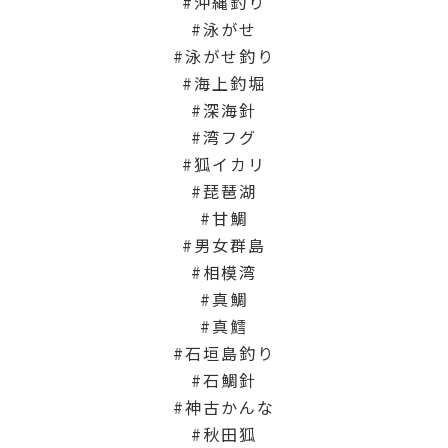
沖縄釣り
泳がせ
泳がせ釣り
海上釣堀
深海針
湾フグ
狐イカリ
琵琶湖
甘鯛
男女群島
相模湾
真鯛
真鱈
石垣島釣り
石鯛針
神古かんな
秋田狐