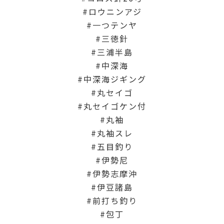
ロウニンアジ
一つテンヤ
三徳針
三浦半島
中深海
中深海ジギング
丸セイゴ
丸セイゴケン付
丸袖
丸袖スレ
五目釣り
伊勢尼
伊勢志摩沖
伊豆諸島
前打ち釣り
包丁