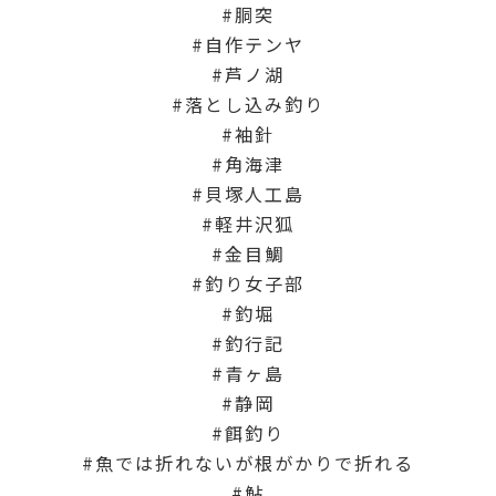
胴突
自作テンヤ
芦ノ湖
落とし込み釣り
袖針
角海津
貝塚人工島
軽井沢狐
金目鯛
釣り女子部
釣堀
釣行記
青ヶ島
静岡
餌釣り
魚では折れないが根がかりで折れる
鮎