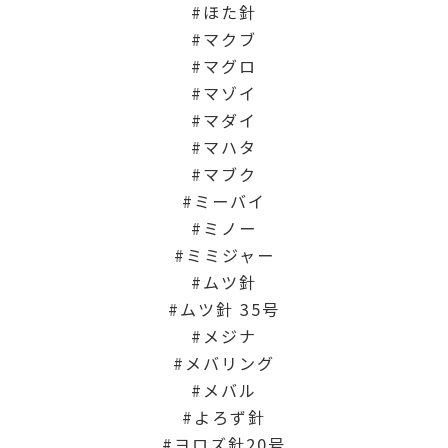
ほた針
マクブ
マグロ
マゾイ
マダイ
マハタ
マブク
ミーバイ
ミノー
ミミジャー
ムツ針
ムツ針 35号
メジナ
メバリング
メバル
よろず針
ヨロズ針20号