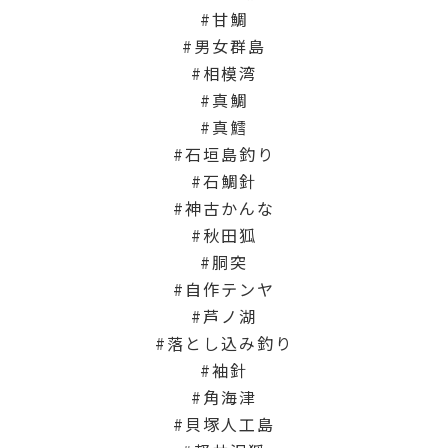
甘鯛
男女群島
相模湾
真鯛
真鱈
石垣島釣り
石鯛針
神古かんな
秋田狐
胴突
自作テンヤ
芦ノ湖
落とし込み釣り
袖針
角海津
貝塚人工島