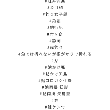
軽井沢狐
金目鯛
釣り女子部
釣堀
釣行記
青ヶ島
静岡
餌釣り
魚では折れないが根がかりで折れる
鮎
鮎かけ狐
鮎かけ矢島
鮎コロガシ仕掛
鮎両掛 狐形
鮎両掛 矢島型
鯉
鯉ケン付