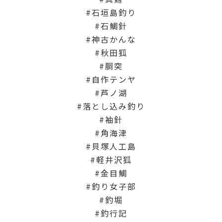
石垣島釣り
石鯛針
神古かんな
秋田狐
胴突
自作テンヤ
芦ノ湖
落とし込み釣り
袖針
角海津
貝塚人工島
軽井沢狐
金目鯛
釣り女子部
釣堀
釣行記