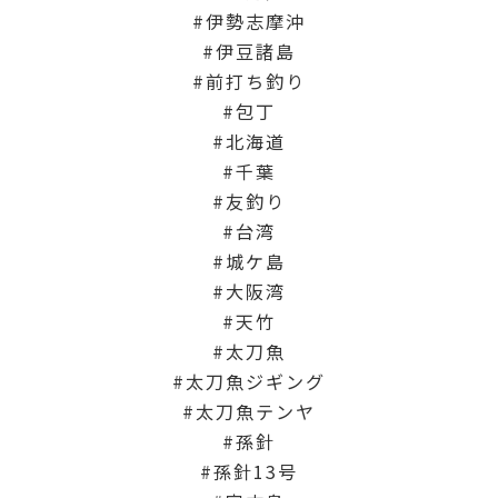
伊勢志摩沖
伊豆諸島
前打ち釣り
包丁
北海道
千葉
友釣り
台湾
城ケ島
大阪湾
天竹
太刀魚
太刀魚ジギング
太刀魚テンヤ
孫針
孫針13号