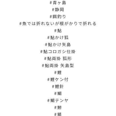
青ヶ島
静岡
餌釣り
魚では折れないが根がかりで折れる
鮎
鮎かけ狐
鮎かけ矢島
鮎コロガシ仕掛
鮎両掛 狐形
鮎両掛 矢島型
鯉
鯉ケン付
鯉針
鯛
鯛テンヤ
鯵
鱚