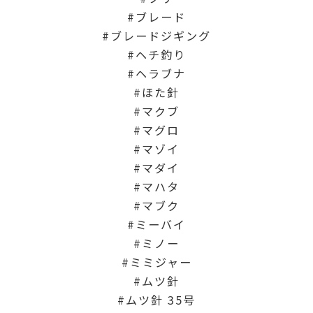
ブレード
ブレードジギング
ヘチ釣り
ヘラブナ
ほた針
マクブ
マグロ
マゾイ
マダイ
マハタ
マブク
ミーバイ
ミノー
ミミジャー
ムツ針
ムツ針 35号