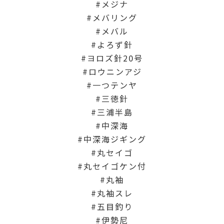
メジナ
メバリング
メバル
よろず針
ヨロズ針20号
ロウニンアジ
一つテンヤ
三徳針
三浦半島
中深海
中深海ジギング
丸セイゴ
丸セイゴケン付
丸袖
丸袖スレ
五目釣り
伊勢尼