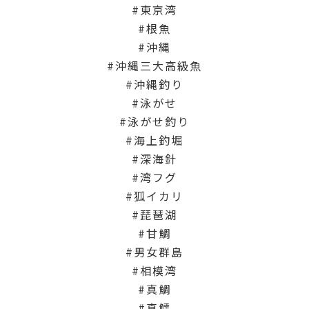
東京湾
根魚
沖縄
沖縄三大高級魚
沖縄釣り
泳がせ
泳がせ釣り
海上釣堀
深海針
湾フグ
狐イカリ
琵琶湖
甘鯛
男女群島
相模湾
真鯛
真鱈