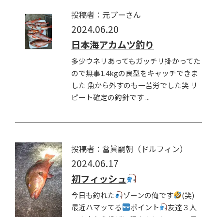
投稿者：元プーさん
2024.06.20
日本海アカムツ釣り
多少ウネリあってもガッチリ掛かってた
ので無事1.4kgの良型をキャッチできま
した 魚から外すのも一苦労でした笑 リ
ピート確定の釣針です ...
投稿者：當眞嗣朝（ドルフィン）
2024.06.17
初フィッシュ
今日も釣れた
ゾーンの俺です
(笑)
最近ハマッてる
ポイント
友達３人