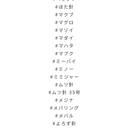
ほた針
マクブ
マグロ
マゾイ
マダイ
マハタ
マブク
ミーバイ
ミノー
ミミジャー
ムツ針
ムツ針 35号
メジナ
メバリング
メバル
よろず針