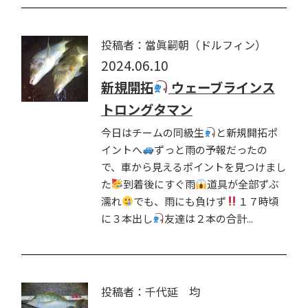
投稿者：當眞嗣朝（ドルフィン）
2024.06.10
新規開拓
ウェーブラインス
トロングタマン
今日はチームの同級生
と新規開拓ポ
イントへ
ずっと雨の予報だったの
で、車から見えるポイントを見つけまし
た
到着後にすぐ雨
道具が全部ずぶ
濡れ
でも、雨にも負けず
１７時頃
に３本出し
友達は２本の合計...
投稿者：千代延 均