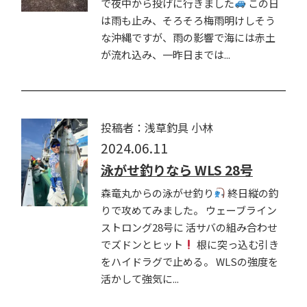
で夜中から投げに行きました
この日
は雨も止み、そろそろ梅雨明けしそう
な沖縄ですが、雨の影響で海には赤土
が流れ込み、一昨日までは...
投稿者：浅草釣具 小林
2024.06.11
泳がせ釣りなら WLS 28号
森竜丸からの泳がせ釣り
終日縦の釣
りで攻めてみました。 ウェーブライン
ストロング28号に 活サバの組み合わせ
でズドンとヒット
根に突っ込む引き
をハイドラグで止める。 WLSの強度を
活かして強気に...