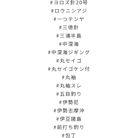
ヨロズ針20号
ロウニンアジ
一つテンヤ
三徳針
三浦半島
中深海
中深海ジギング
丸セイゴ
丸セイゴケン付
丸袖
丸袖スレ
五目釣り
伊勢尼
伊勢志摩沖
伊豆諸島
前打ち釣り
包丁