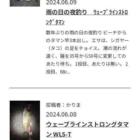
2024.06.09
雨の日の夜釣り ｳｪｰﾌﾞﾗｲﾝｽﾄﾛ
ﾝｸﾞﾀﾏﾝ
数年ぶりの雨の日の夜釣り ビーチから
のタマン竿3本出し。 エサは、シガヤー
（タコ）の足をチョイス。 潮の流れが
速く、錘を35号から50号に変更しての
あたり待ち。 1投目、あたりは無い。 2
投目、68c...
投稿者：かりま
2024.06.08
ウェーブラインストロングタマ
ン WLS-T