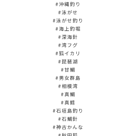
沖縄釣り
泳がせ
泳がせ釣り
海上釣堀
深海針
湾フグ
狐イカリ
琵琶湖
甘鯛
男女群島
相模湾
真鯛
真鱈
石垣島釣り
石鯛針
神古かんな
秋田狐