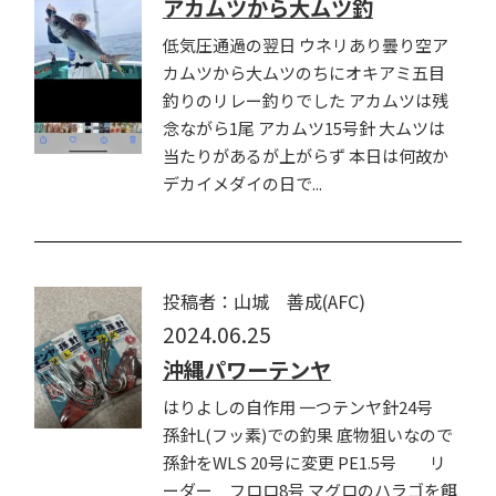
アカムツから大ムツ釣
低気圧通過の翌日 ウネリあり曇り空ア
カムツから大ムツのちにオキアミ五目
釣りのリレー釣りでした アカムツは残
念ながら1尾 アカムツ15号針 大ムツは
当たりがあるが上がらず 本日は何故か
デカイメダイの日で...
投稿者：山城 善成(AFC)
2024.06.25
沖縄パワーテンヤ
はりよしの自作用 一つテンヤ針24号
孫針L(フッ素)での釣果 底物狙いなので
孫針をWLS 20号に変更 PE1.5号 リ
ーダー フロロ8号 マグロのハラゴを餌