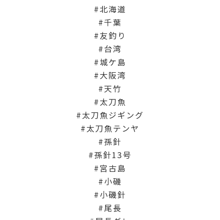
北海道
千葉
友釣り
台湾
城ケ島
大阪湾
天竹
太刀魚
太刀魚ジギング
太刀魚テンヤ
孫針
孫針13号
宮古島
小磯
小磯針
尾長