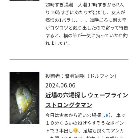
20時すぎ満潮 大潮 17時すぎからP入
り 19時すぎにあたりが出だし、友人が
痛恨の1バラし、、。20時ごろに別の竿
がコツコツと触り出したので寄って待機
すると、横の竿が一気に持っていかれ釣
れました(°...
投稿者：當眞嗣朝（ドルフィン）
2024.06.06
近場の穴場探し ウェーブライン
ストロングタマン
今日は実家から近い穴場探し
、 車で
１０分くらいの投げやすそうなポイン
トで３本出し
、足場も良くてアンカ