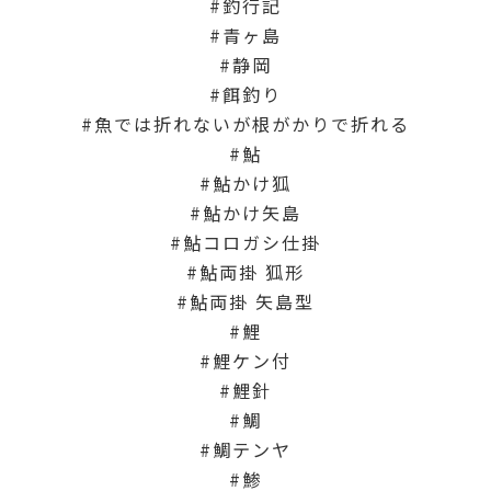
釣行記
青ヶ島
静岡
餌釣り
魚では折れないが根がかりで折れる
鮎
鮎かけ狐
鮎かけ矢島
鮎コロガシ仕掛
鮎両掛 狐形
鮎両掛 矢島型
鯉
鯉ケン付
鯉針
鯛
鯛テンヤ
鯵