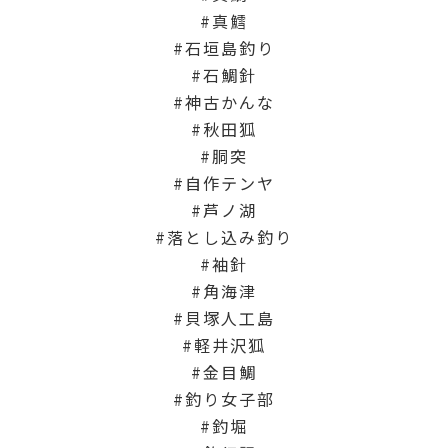
真鱈
石垣島釣り
石鯛針
神古かんな
秋田狐
胴突
自作テンヤ
芦ノ湖
落とし込み釣り
袖針
角海津
貝塚人工島
軽井沢狐
金目鯛
釣り女子部
釣堀