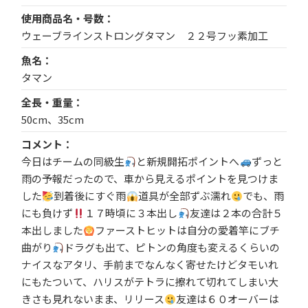
使用商品名・号数
ウェーブラインストロングタマン ２２号フッ素加工
魚名
タマン
全長・重量
50cm、35cm
コメント
今日はチームの同級生
と新規開拓ポイントへ
ずっと
雨の予報だったので、車から見えるポイントを見つけま
した
到着後にすぐ雨
道具が全部ずぶ濡れ
でも、雨
にも負けず
１７時頃に３本出し
友達は２本の合計５
本出しました
ファーストヒットは自分の愛着竿にブチ
曲がり
ドラグも出て、ピトンの角度も変えるくらいの
ナイスなアタリ、手前までなんなく寄せたけどタモいれ
にもたついて、ハリスがテトラに擦れて切れてしまい大
きさも見れないまま、リリース
友達は６０オーバーは