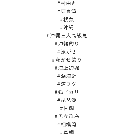
村由丸
東京湾
根魚
沖縄
沖縄三大高級魚
沖縄釣り
泳がせ
泳がせ釣り
海上釣堀
深海針
湾フグ
狐イカリ
琵琶湖
甘鯛
男女群島
相模湾
真鯛