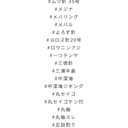
ムツ針 35号
メジナ
メバリング
メバル
よろず針
ヨロズ針20号
ロウニンアジ
一つテンヤ
三徳針
三浦半島
中深海
中深海ジギング
丸セイゴ
丸セイゴケン付
丸袖
丸袖スレ
五目釣り