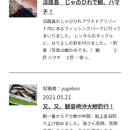
淡路島 じゃのひれで鯛、ハマ
チ！
淡路島のじゃびひれアウトドアリゾー
ト内にあるフィッシングパークに行って
まいりました。 レンタルのタックル
に、はりよしの針を付けました。 ・釣
果（写真は鯛のみです。） 鯛 ２
匹 ハマチ ３匹 ・使っ...
投稿者：yugebon
2021.05.21
又、又、観音崎沖大鯵釣行！
朝一番からデカ鯵が仲間、船上各自釣
り上げ始めました。 皆さん笑顔、笑顔