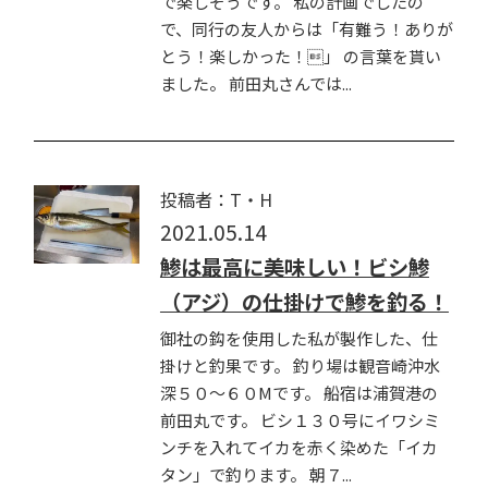
で楽しそうです。 私の計画でしたの
で、同行の友人からは「有難う！ありが
とう！楽しかった！」 の言葉を貰い
ました。 前田丸さんでは...
投稿者：T・H
2021.05.14
鯵は最高に美味しい！ビシ鯵
（アジ）の仕掛けで鯵を釣る！
御社の鈎を使用した私が製作した、仕
掛けと釣果です。 釣り場は観音崎沖水
深５０〜６０Mです。 船宿は浦賀港の
前田丸です。 ビシ１３０号にイワシミ
ンチを入れてイカを赤く染めた「イカ
タン」で釣ります。 朝７...