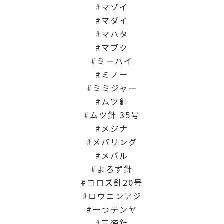
マゾイ
マダイ
マハタ
マブク
ミーバイ
ミノー
ミミジャー
ムツ針
ムツ針 35号
メジナ
メバリング
メバル
よろず針
ヨロズ針20号
ロウニンアジ
一つテンヤ
三徳針