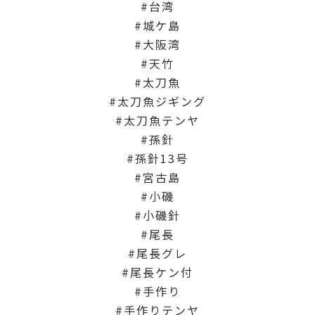
台湾
城ケ島
大阪湾
天竹
太刀魚
太刀魚ジギング
太刀魚テンヤ
孫針
孫針13号
宮古島
小磯
小磯針
尾長
尾長グレ
尾長ケン付
手作り
手作りテンヤ