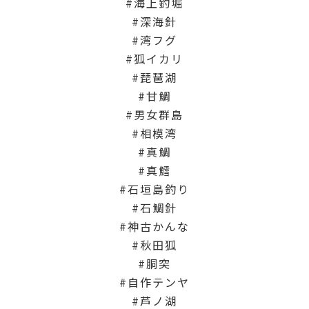
海上釣堀
深海針
湾フグ
狐イカリ
琵琶湖
甘鯛
男女群島
相模湾
真鯛
真鱈
石垣島釣り
石鯛針
神古かんな
秋田狐
胴突
自作テンヤ
芦ノ湖