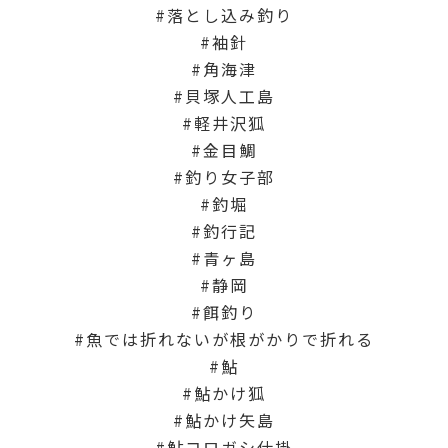
落とし込み釣り
袖針
角海津
貝塚人工島
軽井沢狐
金目鯛
釣り女子部
釣堀
釣行記
青ヶ島
静岡
餌釣り
魚では折れないが根がかりで折れる
鮎
鮎かけ狐
鮎かけ矢島
鮎コロガシ仕掛