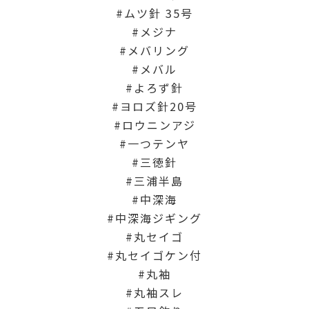
ムツ針 35号
メジナ
メバリング
メバル
よろず針
ヨロズ針20号
ロウニンアジ
一つテンヤ
三徳針
三浦半島
中深海
中深海ジギング
丸セイゴ
丸セイゴケン付
丸袖
丸袖スレ