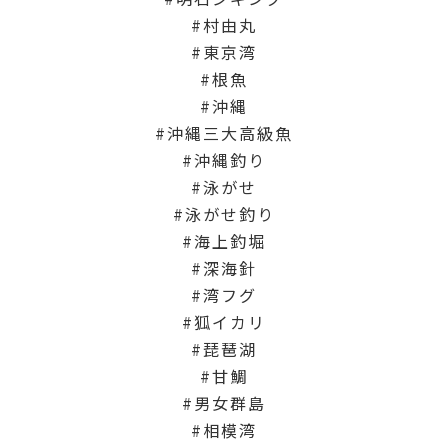
村由丸
東京湾
根魚
沖縄
沖縄三大高級魚
沖縄釣り
泳がせ
泳がせ釣り
海上釣堀
深海針
湾フグ
狐イカリ
琵琶湖
甘鯛
男女群島
相模湾