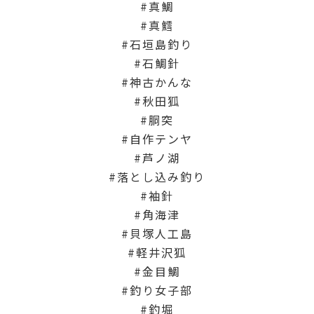
真鯛
真鱈
石垣島釣り
石鯛針
神古かんな
秋田狐
胴突
自作テンヤ
芦ノ湖
落とし込み釣り
袖針
角海津
貝塚人工島
軽井沢狐
金目鯛
釣り女子部
釣堀