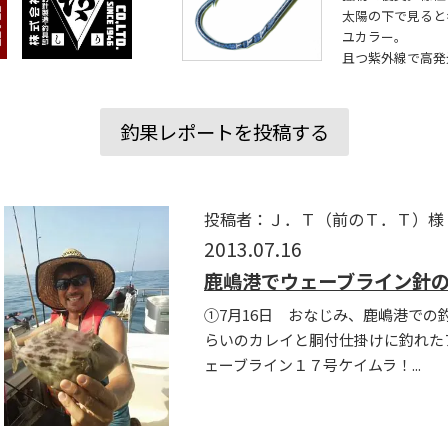
太陽の下で見ると
ユカラー。
且つ紫外線で高発
釣果レポートを投稿する
投稿者：Ｊ．Ｔ（前のＴ．Ｔ）様
2013.07.16
鹿嶋港でウェーブライン針
①7月16日 おなじみ、鹿嶋港での
らいのカレイと胴付仕掛けに釣れた
ェーブライン１７号ケイムラ！...