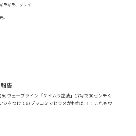
ギラギラ、ソレイ
光。
の報告
釣果 ウェーブライン「ケイムラ塗装」17号で30センチく
アジをつけてのブッコミでヒラメが釣れた！！これもウ