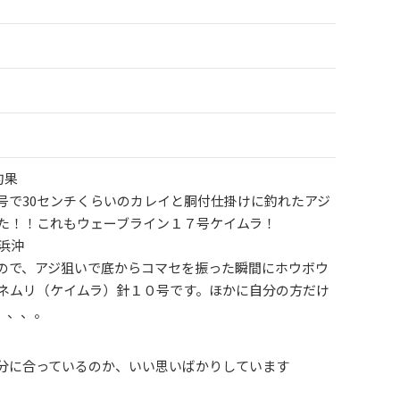
釣果
号で30センチくらいのカレイと胴付仕掛けに釣れたアジ
た！！これもウェーブライン１７号ケイムラ！
浜沖
ので、アジ狙いで底からコマセを振った瞬間にホウボウ
ネムリ（ケイムラ）針１０号です。ほかに自分の方だけ
、、、。
分に合っているのか、いい思いばかりしています