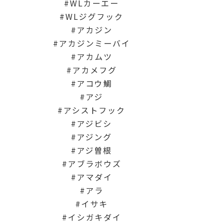
WLカーエー
WLジグフック
アカジン
アカジンミーバイ
アカムツ
アカメフグ
アコウ鯛
アジ
アシストフック
アジビシ
アジング
アジ曽根
アブラボウズ
アマダイ
アラ
イサキ
イシガキダイ