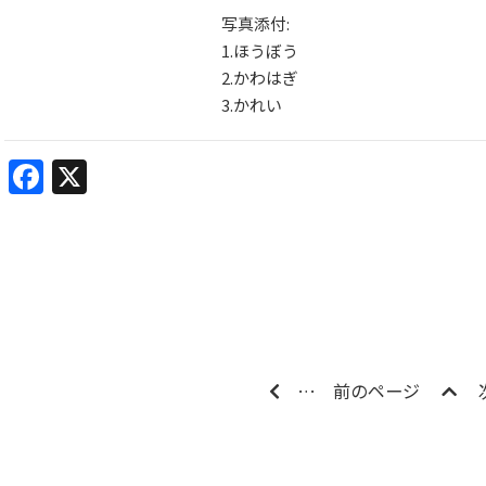
写真添付:
1.ほうぼう
2.かわはぎ
3.かれい
Facebook
X
…
前のページ