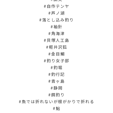
自作テンヤ
芦ノ湖
落とし込み釣り
袖針
角海津
貝塚人工島
軽井沢狐
金目鯛
釣り女子部
釣堀
釣行記
青ヶ島
静岡
餌釣り
魚では折れないが根がかりで折れる
鮎