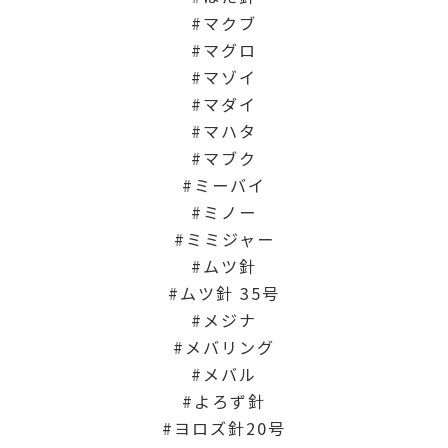
マクブ
マグロ
マゾイ
マダイ
マハタ
マブク
ミーバイ
ミノー
ミミジャー
ムツ針
ムツ針 35号
メジナ
メバリング
メバル
よろず針
ヨロズ針20号