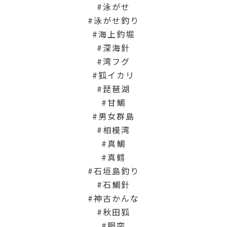
泳がせ
泳がせ釣り
海上釣堀
深海針
湾フグ
狐イカリ
琵琶湖
甘鯛
男女群島
相模湾
真鯛
真鱈
石垣島釣り
石鯛針
神古かんな
秋田狐
胴突