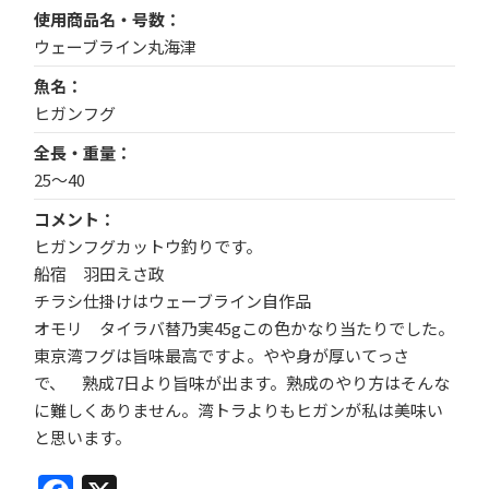
使用商品名・号数
ウェーブライン丸海津
魚名
ヒガンフグ
全長・重量
25〜40
コメント
ヒガンフグカットウ釣りです。
船宿 羽田えさ政
チラシ仕掛けはウェーブライン自作品
オモリ タイラバ替乃実45gこの色かなり当たりでした。
東京湾フグは旨味最高ですよ。やや身が厚いてっさ
で、 熟成7日より旨味が出ます。熟成のやり方はそんな
に難しくありません。湾トラよりもヒガンが私は美味い
と思います。