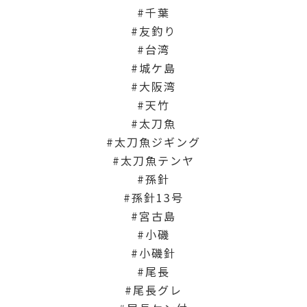
千葉
友釣り
台湾
城ケ島
大阪湾
天竹
太刀魚
太刀魚ジギング
太刀魚テンヤ
孫針
孫針13号
宮古島
小磯
小磯針
尾長
尾長グレ