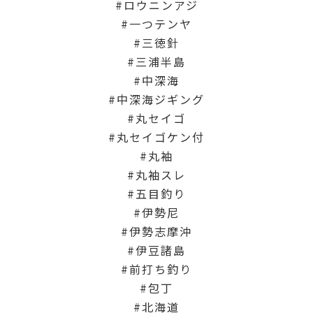
ロウニンアジ
一つテンヤ
三徳針
三浦半島
中深海
中深海ジギング
丸セイゴ
丸セイゴケン付
丸袖
丸袖スレ
五目釣り
伊勢尼
伊勢志摩沖
伊豆諸島
前打ち釣り
包丁
北海道