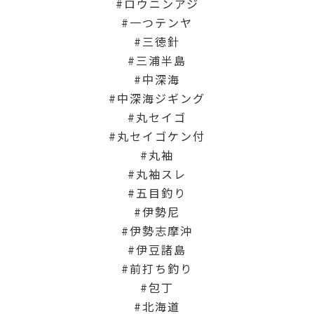
ロウニンアジ
一つテンヤ
三徳針
三浦半島
中深海
中深海ジギング
丸セイゴ
丸セイゴケン付
丸袖
丸袖スレ
五目釣り
伊勢尼
伊勢志摩沖
伊豆諸島
前打ち釣り
包丁
北海道