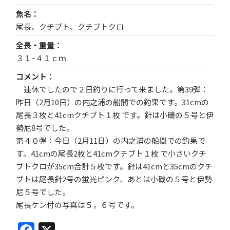
魚名
尾長、クチブト、クチブトクロ
全長・重量
３１~４１ｃｍ
コメント
連休でしたので２日釣りに行って来ました。第39弾：
昨日（2月10日）の内之浦の船間での釣果です。31cmの
尾長３枚と41cmクチブト１枚 です。針は小磯の５号と伊
勢尼8号でした。
第４０弾：今日（2月11日）の内之浦の船間での釣果で
す。41cmの尾長2枚と41cmクチブト１枚 で小さいクチ
ブトクロが35cm合計５枚です。針は41cmと35cmのクチ
ブトは尾長針2号の蛍光ピンク、あとは小磯の５号と伊勢
尼５号でした。
尾長ケン付の写真は５，６号です。