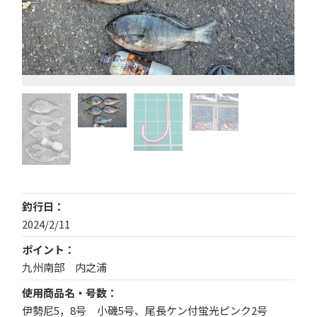
釣行日
2024/2/11
ポイント
九州南部 内之浦
使用商品名・号数
伊勢尼5，8号 小磯5号、尾長ケン付蛍光ピンク2号