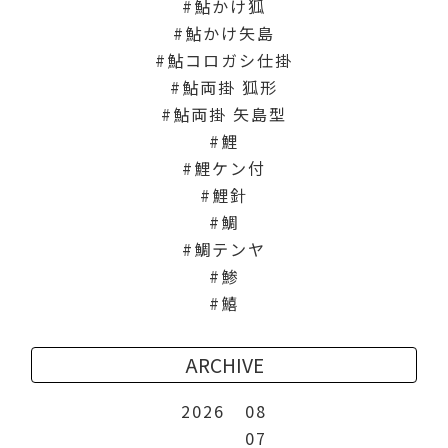
鮎かけ狐
鮎かけ矢島
鮎コロガシ仕掛
鮎両掛 狐形
鮎両掛 矢島型
鯉
鯉ケン付
鯉針
鯛
鯛テンヤ
鯵
鱚
ARCHIVE
2026
08
07