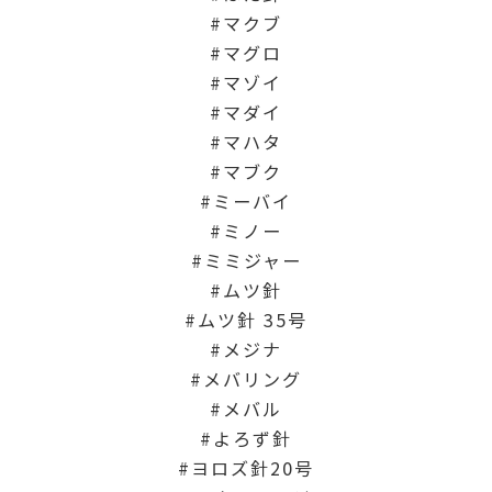
マクブ
マグロ
マゾイ
マダイ
マハタ
マブク
ミーバイ
ミノー
ミミジャー
ムツ針
ムツ針 35号
メジナ
メバリング
メバル
よろず針
ヨロズ針20号