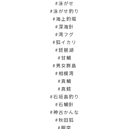
泳がせ
泳がせ釣り
海上釣堀
深海針
湾フグ
狐イカリ
琵琶湖
甘鯛
男女群島
相模湾
真鯛
真鱈
石垣島釣り
石鯛針
神古かんな
秋田狐
胴突