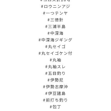
ロウニンアジ
一つテンヤ
三徳針
三浦半島
中深海
中深海ジギング
丸セイゴ
丸セイゴケン付
丸袖
丸袖スレ
五目釣り
伊勢尼
伊勢志摩沖
伊豆諸島
前打ち釣り
包丁