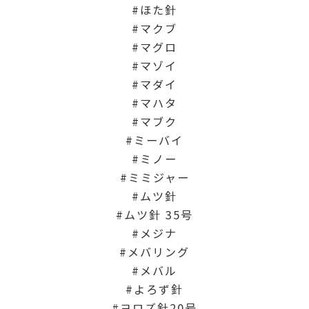
ほた針
マクブ
マグロ
マゾイ
マダイ
マハタ
マブク
ミーバイ
ミノー
ミミジャー
ムツ針
ムツ針 35号
メジナ
メバリング
メバル
よろず針
ヨロズ針20号