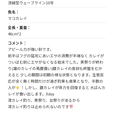
流線型ウェーブライン10号
魚名
マコカレイ
全長・重量
46cm*2
コメント
アピール力が強い針です。
前半はフグの猛攻にあいエサの消費が半端なく カレイが
ついばむ前にエサがなくなる始末でした。男祭りが終わ
り(雄のカレイの馬鹿食い)雌カレイの産卵も終盤をむか
えると 少しの期間は初期の様な状態となります。生態反
応が全く無く時間だけが過ぎ釣果も貧果となり、半数の
人が
！しかし、雌カレイが体力を回復すると 大ばんカ
レイが食い出します。Xday
湾カレイ釣り、男祭り、女祭りがあるから
湾カレイ釣りは止められないのです