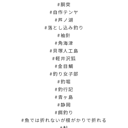
胴突
自作テンヤ
芦ノ湖
落とし込み釣り
袖針
角海津
貝塚人工島
軽井沢狐
金目鯛
釣り女子部
釣堀
釣行記
青ヶ島
静岡
餌釣り
魚では折れないが根がかりで折れる
鮎