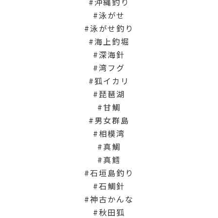
沖縄釣り
泳がせ
泳がせ釣り
海上釣堀
深海針
湾フグ
狐イカリ
琵琶湖
甘鯛
男女群島
相模湾
真鯛
真鱈
石垣島釣り
石鯛針
神古かんな
秋田狐