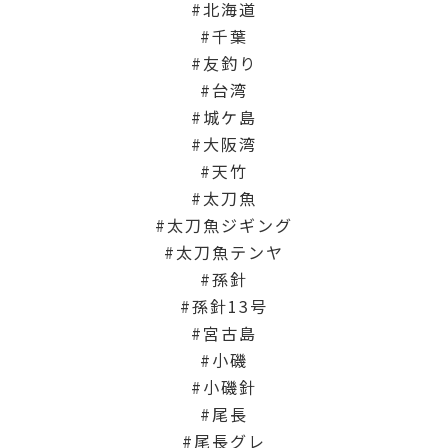
北海道
千葉
友釣り
台湾
城ケ島
大阪湾
天竹
太刀魚
太刀魚ジギング
太刀魚テンヤ
孫針
孫針13号
宮古島
小磯
小磯針
尾長
尾長グレ