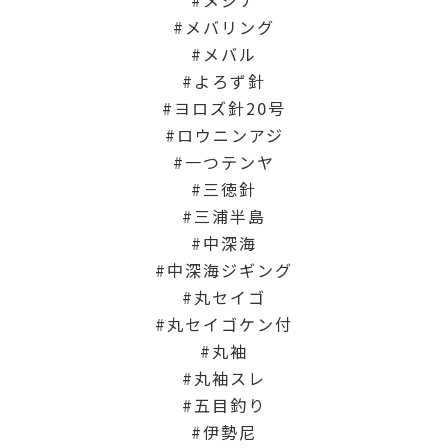
メバリング
メバル
よろず針
ヨロズ針20号
ロウニンアジ
一つテンヤ
三徳針
三浦半島
中深海
中深海ジギング
丸セイゴ
丸セイゴケン付
丸袖
丸袖スレ
五目釣り
伊勢尼