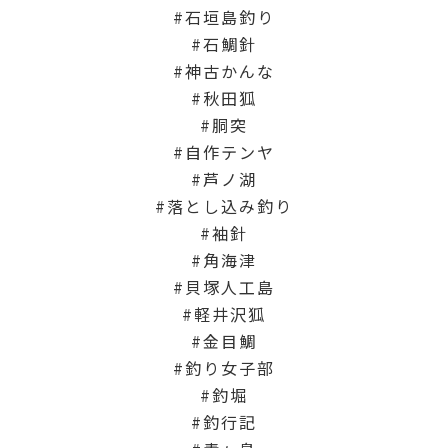
石垣島釣り
石鯛針
神古かんな
秋田狐
胴突
自作テンヤ
芦ノ湖
落とし込み釣り
袖針
角海津
貝塚人工島
軽井沢狐
金目鯛
釣り女子部
釣堀
釣行記