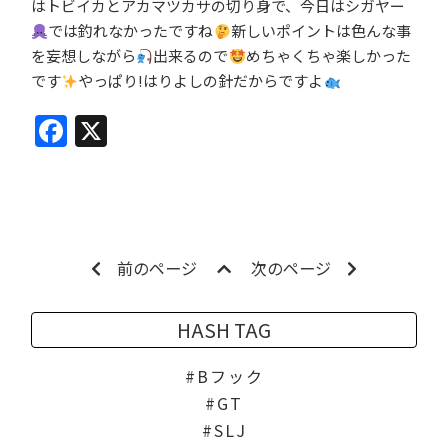
はトビイカとアカマツカサの切り身で、今日はシガヤー
では釣れなかったですね
新しいポイントは色んな事
を妄想しながら
出来るので
めちゃくちゃ楽しかった
です
やっぱり!はりよしの針だからですよ
Facebook
X
前のページ
次のページ
HASH TAG
Bフック
GT
SLJ