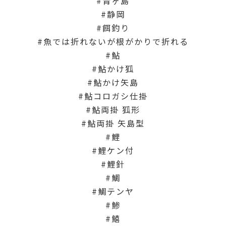
青ヶ島
静岡
餌釣り
魚では折れないが根がかりで折れる
鮎
鮎かけ狐
鮎かけ矢島
鮎コロガシ仕掛
鮎両掛 狐形
鮎両掛 矢島型
鯉
鯉ケン付
鯉針
鯛
鯛テンヤ
鯵
鱚