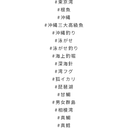
東京湾
根魚
沖縄
沖縄三大高級魚
沖縄釣り
泳がせ
泳がせ釣り
海上釣堀
深海針
湾フグ
狐イカリ
琵琶湖
甘鯛
男女群島
相模湾
真鯛
真鱈