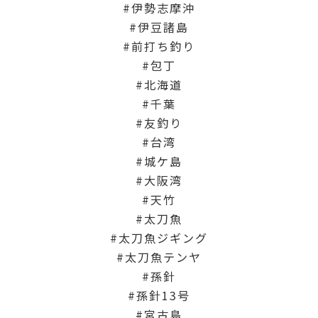
伊勢志摩沖
伊豆諸島
前打ち釣り
包丁
北海道
千葉
友釣り
台湾
城ケ島
大阪湾
天竹
太刀魚
太刀魚ジギング
太刀魚テンヤ
孫針
孫針13号
宮古島