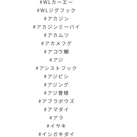
WLカーエー
WLジグフック
アカジン
アカジンミーバイ
アカムツ
アカメフグ
アコウ鯛
アジ
アシストフック
アジビシ
アジング
アジ曽根
アブラボウズ
アマダイ
アラ
イサキ
イシガキダイ