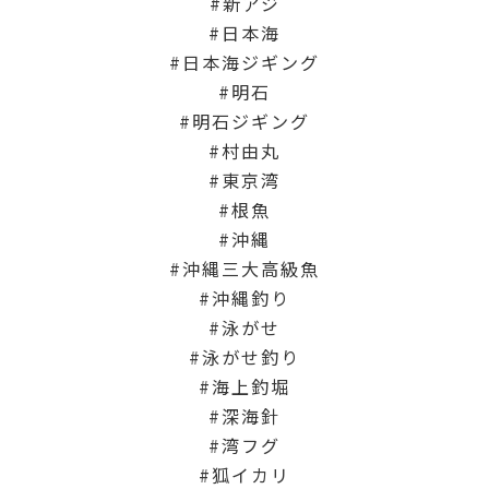
新アジ
日本海
日本海ジギング
明石
明石ジギング
村由丸
東京湾
根魚
沖縄
沖縄三大高級魚
沖縄釣り
泳がせ
泳がせ釣り
海上釣堀
深海針
湾フグ
狐イカリ