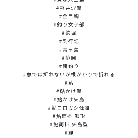
軽井沢狐
金目鯛
釣り女子部
釣堀
釣行記
青ヶ島
静岡
餌釣り
魚では折れないが根がかりで折れる
鮎
鮎かけ狐
鮎かけ矢島
鮎コロガシ仕掛
鮎両掛 狐形
鮎両掛 矢島型
鯉