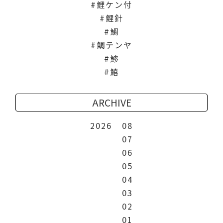
鯉ケン付
鯉針
鯛
鯛テンヤ
鯵
鱚
ARCHIVE
2026
08
07
06
05
04
03
02
01