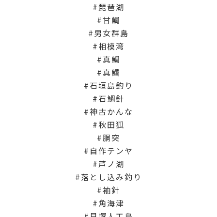
琵琶湖
甘鯛
男女群島
相模湾
真鯛
真鱈
石垣島釣り
石鯛針
神古かんな
秋田狐
胴突
自作テンヤ
芦ノ湖
落とし込み釣り
袖針
角海津
貝塚人工島