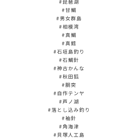
琵琶湖
甘鯛
男女群島
相模湾
真鯛
真鱈
石垣島釣り
石鯛針
神古かんな
秋田狐
胴突
自作テンヤ
芦ノ湖
落とし込み釣り
袖針
角海津
貝塚人工島