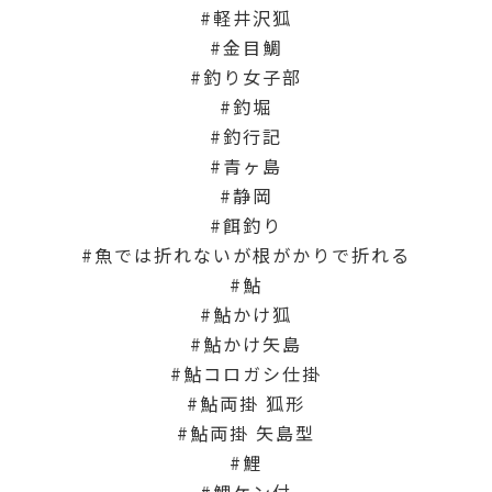
軽井沢狐
金目鯛
釣り女子部
釣堀
釣行記
青ヶ島
静岡
餌釣り
魚では折れないが根がかりで折れる
鮎
鮎かけ狐
鮎かけ矢島
鮎コロガシ仕掛
鮎両掛 狐形
鮎両掛 矢島型
鯉
鯉ケン付