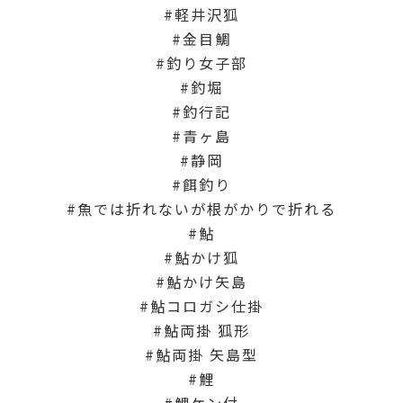
軽井沢狐
金目鯛
釣り女子部
釣堀
釣行記
青ヶ島
静岡
餌釣り
魚では折れないが根がかりで折れる
鮎
鮎かけ狐
鮎かけ矢島
鮎コロガシ仕掛
鮎両掛 狐形
鮎両掛 矢島型
鯉
鯉ケン付