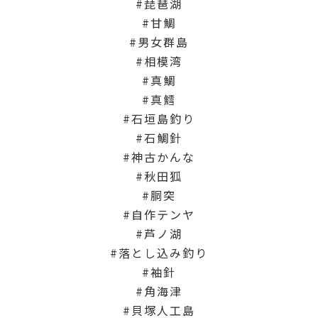
琵琶湖
甘鯛
男女群島
相模湾
真鯛
真鱈
石垣島釣り
石鯛針
神古かんな
秋田狐
胴突
自作テンヤ
芦ノ湖
落とし込み釣り
袖針
角海津
貝塚人工島