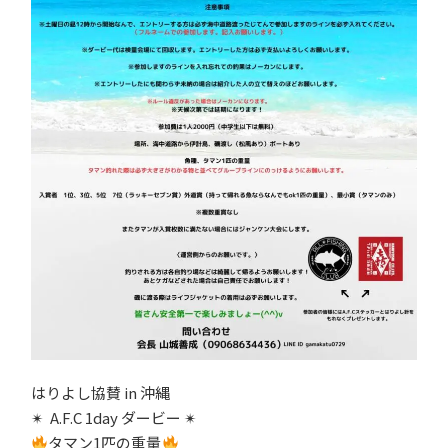
はりよし協賛 in 沖縄
✴︎ A.F.C 1day ダービー ✴︎
タマン1匹の重量