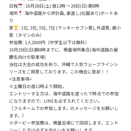
日程
: 10月28日(土) 昼12時 〜29日(日) 朝8時
場所
: 海中道路から伊計島, 豪渡し(松園あり)ボートあ
り
賞
: 1位, 3位, 5位, 7位 (ラッキーセブン賞), 外道賞, 最小
賞（タマンのみ）
参加費 : 1人2000円（中学生以下は無料）
10月29日(日)朝8時までに、検量場所集合(海中道路の屋
慶名向けの駐車場)
当社は大会の成功を祈り、沖縄で人気ウェーブラインシ
リーズをご用意しております。この機会に是非！！
<注意事項>
※土曜日の昼12時より開始。
エントリーする方は、海中道路を渡ったで時点での参加
になりますので、LINEを必ず入れてください。
（フルネームでの参加します。のメッセージをお願いし
ます。）
※ダービー参加費は、検量会場にて回収します。エント
リーした方は必ずお支払いをお願いします。