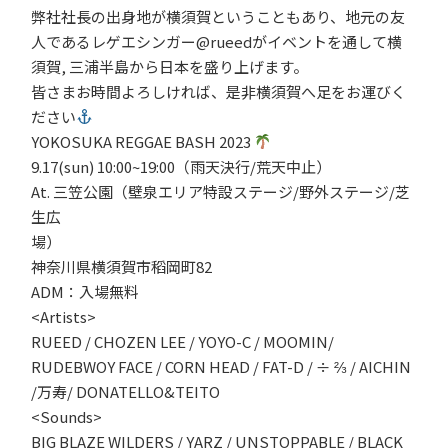
弊社社長の出身地が横須賀ということもあり、地元の友
人であるレゲエシンガー@rueedがイベントを通して横
須賀, 三浦半島から日本を盛り上げます。
皆さまお時間よろしければ、是非横須賀へ足をお運びく
ださい
YOKOSUKA REGGAE BASH 2023
9.17(sun) 10:00~19:00（雨天決行/荒天中止）
At. 三笠公園（壁泉エリア特設ステージ/野外ステージ/芝
生広
場）
神奈川県横須賀市稻岡町82
ADM：入場無料
<Artists>
RUEED / CHOZEN LEE / YOYO-C / MOOMIN/
RUDEBWOY FACE / CORN HEAD / FAT-D / ÷ ⅔ / AICHIN
/万寿/ DONATELLO&TEITO
<Sounds>
BIG BLAZE WILDERS / YARZ / UNSTOPPABLE / BLACK