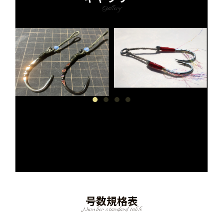
Gallery
号数規格表
Number standard table