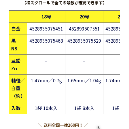
（横スクロールで全ての号数が確認できます）
18号
20号
22号
白金
4528935075451
452893507551
452893507
黒
4528935075468
4528935075529
452893507
NS
亜鉛
–
–
–
Zn
軸径／
1.47mm／0.7g
1.65mm／1.04g
1.74mm／1
自重
（約）
入数
1袋 10本入
1袋 8本入
1袋 6