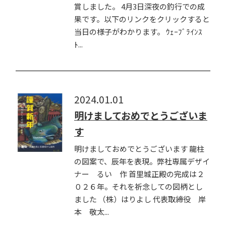
賞しました。 4月3日深夜の釣行での成
果です。以下のリンクをクリックすると
当日の様子がわかります。 ｳｪｰﾌﾞﾗｲﾝｽ
ﾄ...
2024.01.01
明けましておめでとうございま
す
明けましておめでとうございます 龍柱
の図案で、辰年を表現。弊社専属デザイ
ナー るい 作 首里城正殿の完成は２
０２６年。それを祈念しての図柄とし
ました （株）はりよし 代表取締役 岸
本 敬太...