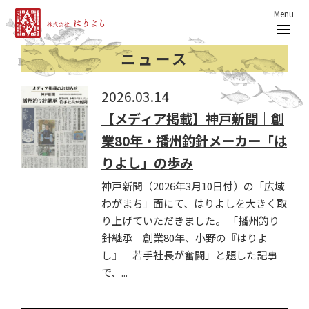
Menu
ニュース
2026.03.14
【メディア掲載】神戸新聞｜創
業80年・播州釣針メーカー「は
りよし」の歩み
神戸新聞（2026年3月10日付）の「広域
わがまち」面にて、はりよしを大きく取
り上げていただきました。 「播州釣り
針継承 創業80年、小野の『はりよ
し』 若手社長が奮闘」と題した記事
で、...