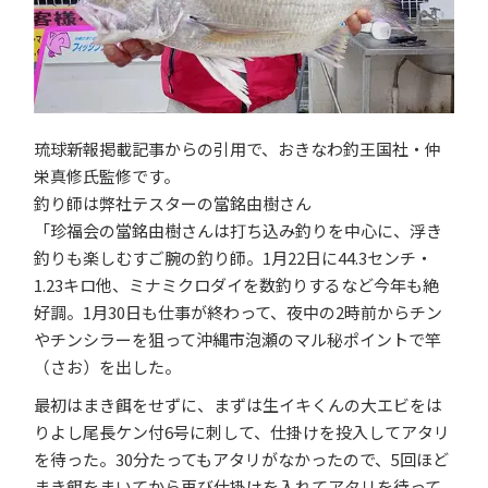
琉球新報掲載記事からの引用で、
おきなわ釣王国社・仲
栄真修氏監修です。
釣り師は弊社テスターの當銘由樹さん
「珍福会の當銘由樹さんは打ち込み釣りを中心に、浮き
釣りも楽しむすご腕の釣り師。1月22日に44.3センチ・
1.23キロ他、ミナミクロダイを数釣りするなど今年も絶
好調。1月30日も仕事が終わって、夜中の2時前からチン
やチンシラーを狙って沖縄市泡瀬のマル秘ポイントで竿
（さお）を出した。
最初はまき餌をせずに、まずは生イキくんの大エビをは
りよし尾長ケン付6号に刺して、仕掛けを投入してアタリ
を待った。30分たってもアタリがなかったので、5回ほど
まき餌をまいてから再び仕掛けを入れてアタリを待って