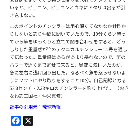
いると、ピョコン、ピョコンとウキにアタリは出るが引
き込まない。
このポイントのチンシラーは用心深くてなかなか針掛か
りしないと釣り仲間に聞いていたので、10分くらい待っ
てから竿をゆっくりと立てて聞き合わせをすると、どっ
しりした重量感が竿のテクニカルチンシラー1.2号を通し
て伝わった。重量感はあるがあまり暴れないので、竿の
パワーで近くまで寄せて来ると、異変に気付いたのか、
急に左右に逃げ回り出した。なるべく魚を怒らせないよ
うにソフトにやり取りをすること10分。自己記録となる
52.8センチ・2.33キロのチンシラーを釣り上げた。
（おき
なわ釣王国社・仲栄真修）
」
記事の引用元：琉球新報
Facebook
X